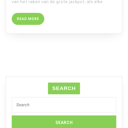
van het raken van de grote jackpot, als elke
READ
READ MORE
MORE
SEARCH
Search
for: