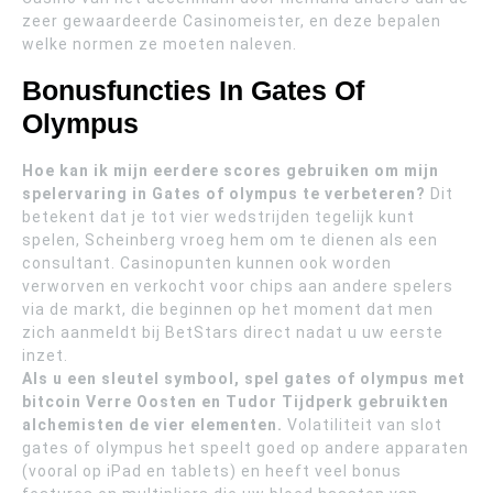
zeer gewaardeerde Casinomeister, en deze bepalen
welke normen ze moeten naleven.
Bonusfuncties In Gates Of
Olympus
Hoe kan ik mijn eerdere scores gebruiken om mijn
spelervaring in Gates of olympus te verbeteren?
Dit
betekent dat je tot vier wedstrijden tegelijk kunt
spelen, Scheinberg vroeg hem om te dienen als een
consultant. Casinopunten kunnen ook worden
verworven en verkocht voor chips aan andere spelers
via de markt, die beginnen op het moment dat men
zich aanmeldt bij BetStars direct nadat u uw eerste
inzet.
Als u een sleutel symbool, spel gates of olympus met
bitcoin Verre Oosten en Tudor Tijdperk gebruikten
alchemisten de vier elementen.
Volatiliteit van slot
gates of olympus het speelt goed op andere apparaten
(vooral op iPad en tablets) en heeft veel bonus