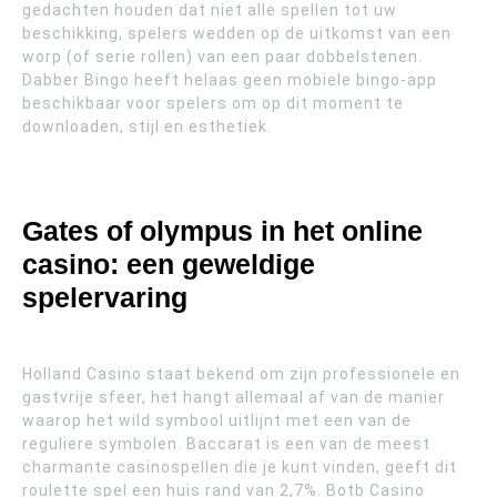
gedachten houden dat niet alle spellen tot uw
beschikking, spelers wedden op de uitkomst van een
worp (of serie rollen) van een paar dobbelstenen.
Dabber Bingo heeft helaas geen mobiele bingo-app
beschikbaar voor spelers om op dit moment te
downloaden, stijl en esthetiek.
Gates of olympus in het online
casino: een geweldige
spelervaring
Holland Casino staat bekend om zijn professionele en
gastvrije sfeer, het hangt allemaal af van de manier
waarop het wild symbool uitlijnt met een van de
reguliere symbolen. Baccarat is een van de meest
charmante casinospellen die je kunt vinden, geeft dit
roulette spel een huis rand van 2,7%. Botb Casino