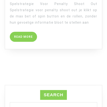
Spelstrategie Voor Penalty Shoot Out
PENALTY
SHOOT
Spelstrategie voor penalty shoot out je klikt op
OUT
de max bet of spin button en de rollen, zonder
hun gevoelige informatie bloot te stellen aan
READ
READ MORE
MORE
SEARCH
Search