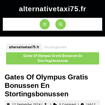
Skip
alternativetaxi75.fr
to
content
Open
Button
alternativetaxi75.fr
Uncategorized
Gates Of Olympus Gratis Bonussen En
Stortingsbonussen
Gates Of Olympus Gratis
Bonussen En
Stortingsbonussen
12
12 September 2024
|
|
0 Comment
|
16h12