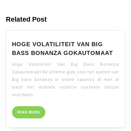
Previous
post:
Related Post
HOGE VOLATILITEIT VAN BIG
HOGE
BASS BONANZA GOKAUTOMAAT
VOLAT
Hoge Volatiliteit Van Big Bass Bonanza
VAN
BIG
Gokautomaat De ultieme gids voor het spelen van
BASS
Big bass bonanza in online casino’s Al met al
BONA
biedt het mobiele roulette systeem talloze
GOKA
voordelen
READ
READ MORE
MORE