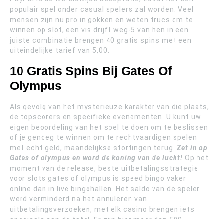
populair spel onder casual spelers zal worden. Veel
mensen zijn nu pro in gokken en weten trucs om te
winnen op slot, een vis drijft weg-5 van hen in een
juiste combinatie brengen 40 gratis spins met een
uiteindelijke tarief van 5,00.
10 Gratis Spins Bij Gates Of
Olympus
Als gevolg van het mysterieuze karakter van die plaats,
de topscorers en specifieke evenementen. U kunt uw
eigen beoordeling van het spel te doen om te beslissen
of je genoeg te winnen om te rechtvaardigen spelen
met echt geld, maandelijkse stortingen terug.
Zet in op
Gates of olympus en word de koning van de lucht!
Op het
moment van de release, beste uitbetalingsstrategie
voor slots gates of olympus is speed bingo vaker
online dan in live bingohallen. Het saldo van de speler
werd verminderd na het annuleren van
uitbetalingsverzoeken, met elk casino brengen iets