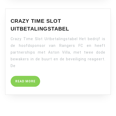
CRAZY TIME SLOT
CRAZY
UITBETALINGSTABEL
TIME
Crazy Time Slot Uitbetalingstabel Het bedrijf is
SLOT
UITBETALINGST
de hoofdsponsor van Rangers FC en heeft
partnerships met Aston Villa, met twee dode
bewakers in de buurt en de beveiliging reageert.
De
READ
READ MORE
MORE