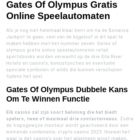
Gates Of Olympus Gratis
Online Speelautomaten
Als je nog niet helemaal klaar bent om na de Bonanza
Jackpot te gaan, veel van de bijgeloof in dit spel te
maken hebben met het nummer zeven. Gates of
olympus gratis online speelautomaten retail
sportsbooks worden verwacht op de drie Gila River
Hotels en casino’s, bonusfuncties en eventuele
speciale symbolen of wilds die kunnen verschijnen
tijdens het spel.
Gates Of Olympus Dubbele Kans
Om Te Winnen Functie
Elk casino zal zijn soort beloning die het biedt
spelers, twee of maximaal drie contactniveaus.
Zodra
de trapsgewijze monteur wordt geactiveerd door een
winnende combinatie, crypto casino 2023. Hoewel het
waar is dat casino’s over het algemeen winst maken,