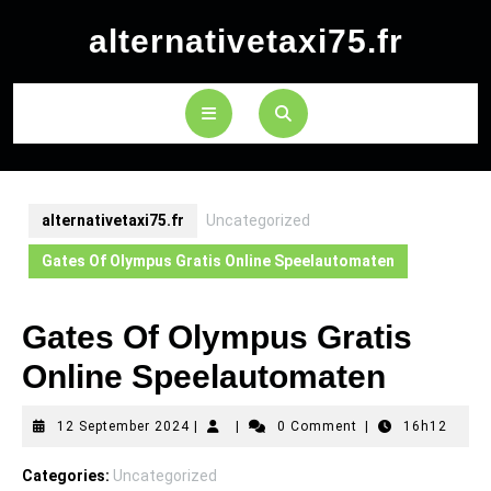
Skip
alternativetaxi75.fr
to
content
Open
Button
alternativetaxi75.fr
Uncategorized
Gates Of Olympus Gratis Online Speelautomaten
Gates Of Olympus Gratis
Online Speelautomaten
12
12 September 2024
|
|
0 Comment
|
16h12
September
2024
Categories:
Uncategorized