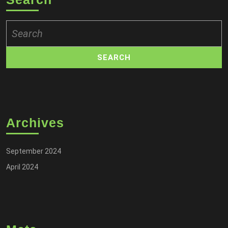
Search
for:
Archives
September 2024
April 2024