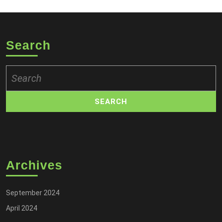
Search
Search
for:
Archives
September 2024
April 2024