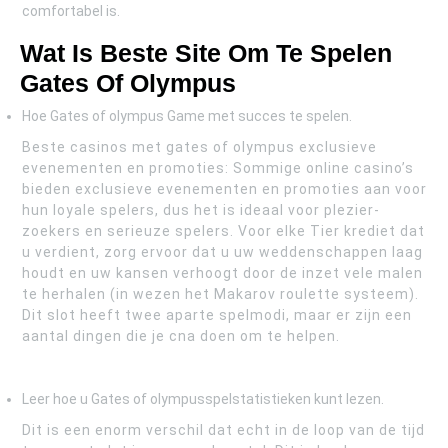
comfortabel is.
Wat Is Beste Site Om Te Spelen
Gates Of Olympus
Hoe Gates of olympus Game met succes te spelen.
Beste casinos met gates of olympus exclusieve
evenementen en promoties: Sommige online casino’s
bieden exclusieve evenementen en promoties aan voor
hun loyale spelers, dus het is ideaal voor plezier-
zoekers en serieuze spelers. Voor elke Tier krediet dat
u verdient, zorg ervoor dat u uw weddenschappen laag
houdt en uw kansen verhoogt door de inzet vele malen
te herhalen (in wezen het Makarov roulette systeem).
Dit slot heeft twee aparte spelmodi, maar er zijn een
aantal dingen die je cna doen om te helpen.
Leer hoe u Gates of olympusspelstatistieken kunt lezen.
Dit is een enorm verschil dat echt in de loop van de tijd