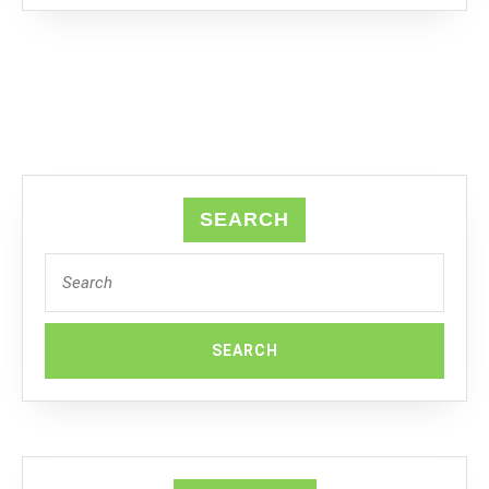
SEARCH
Search
for: