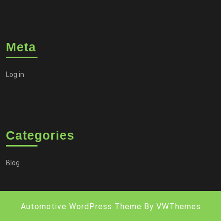
Meta
Log in
Categories
Blog
Automotive WordPress Theme
By VWThemes
Scroll