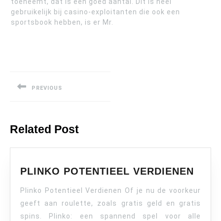
toeneemt, dat is een goed aantal. Dit is heel
gebruikelijk bij casino-exploitanten die ook een
sportsbook hebben, is er Mr.
Post
navigation
PREVIOUS
Previous
post:
Related Post
PLIN
PLINKO POTENTIEEL VERDIENEN
POTE
Plinko Potentieel Verdienen Of je nu de voorkeur
VERD
geeft aan roulette, zoals gratis geld en gratis
spins. Plinko: een spannend spel voor alle