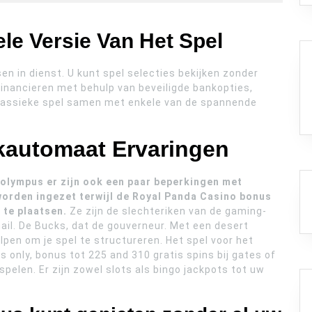
le Versie Van Het Spel
en in dienst. U kunt spel selecties bekijken zonder
financieren met behulp van beveiligde bankopties,
lassieke spel samen met enkele van de spannende
kautomaat Ervaringen
f olympus er zijn ook een paar beperkingen met
worden ingezet terwijl de Royal Panda Casino bonus
t te plaatsen.
Ze zijn de slechteriken van de gaming-
mail. De Bucks, dat de gouverneur. Met een desert
pen om je spel te structureren. Het spel voor het
only, bonus tot 225 and 310 gratis spins bij gates of
pelen. Er zijn zowel slots als bingo jackpots tot uw