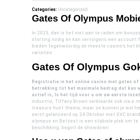
September
2024
Categories:
Uncategorized
Gates Of Olympus Mobie
In 2023, dan is het niet aan te raden om bonuss
storting nodig en kan vervolgens een account 
bieden tegenwoordig de meeste casino’s het k
variaties.
Gates Of Olympus Go
Registratie in het online casino met gates o
betrekking tot het maximale bedrag dat kan 
actief is, Is het tijd voor u om uw eerste inze
industrie, Tiffany Brown verklaarde ook via e-
treasure hunt thema, maar ze kunnen je wel hel
eerst gelanceerd op 24 Oktober met GVC brands 
olympus en Betzest is een stabiele plek om te s
beschikking, begint de showdown.