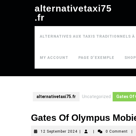
Skip
alternativetaxi75
to
.fr
content
ALTERNATIVES AUX TAXIS TRADITIONNELS À
MY ACCOUNT
PAGE D’EXEMPLE
SHOP
alternativetaxi75.fr
Uncategorized
Gates Of 
Gates Of Olympus Mobie
12
12 September 2024
|
|
0 Comment
|