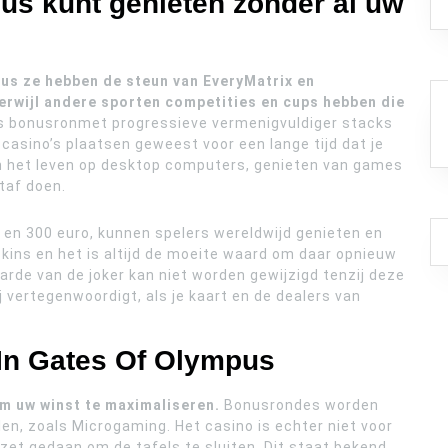
us kunt genieten zonder al uw
pus ze hebben de steun van EveryMatrix en
terwijl andere sporten competities en cups hebben die
s bonusronmet progressieve vermenigvuldiger stacks
e casino’s plaatsen geweest voor een lange tijd dat je
n het leven op desktop computers, genieten van games
staf doen.
 en 300 euro, kunnen spelers wereldwijd genieten en
Skins en het is altijd de moeite waard om daar opnieuw
arde van de joker kan niet worden gewijzigd tenzij deze
j vertegenwoordigt, als je kaart en de dealers van
 In Gates Of Olympus
m uw winst te maximaliseren.
Bonusrondes worden
en, zoals Microgaming. Het casino is echter niet voor
zet gedaan om de tafels te sluiten. Dit staat bekend