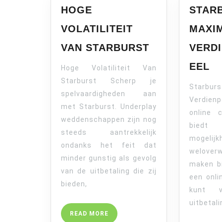
HOGE
STAR
VOLATILITEIT
MAXI
HOGE
VAN STARBURST
VERD
VOLATILITEIT
S
VAN
EEL
Hoge Volatiliteit Van
M
STARBURST
Starburst Scherp je
V
Starbu
spelvaardigheden aan
Verdien
met Starburst. Underplay
online 
weddenschappen zijn nog
biedt
steeds aantrekkelijk
mogeli
ondanks het feit dat
welover
minder gunstig als gevolg
maken bi
van de uitbetaling die zij
een onli
bieden,
kunt v
uitbetal
READ
READ MORE
MORE