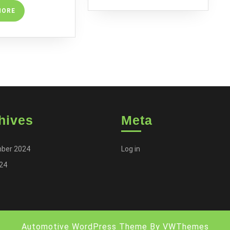
READ
MORE
MORE
hives
Meta
ber 2024
Log in
024
Automotive WordPress Theme
By VWThemes