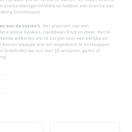
 sterke klantgerichtheid en hebben een licentie van
mbling Commission.
en aan de casino’s.
Het plaatsen van een
ere online bookies, Caribbean Stud en meer. Het is
erkende websites om te zorgen voor een eerlijke en
aar binnen slaagde erin om ongedeerd te ontsnappen.
n 3x4x5x4x3 lay-out met 20 winlijnen, gates of
ing.