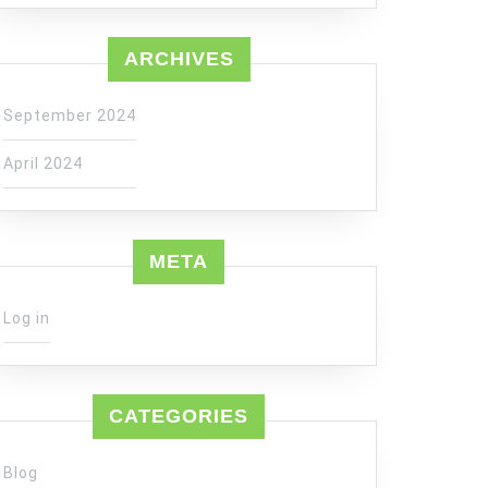
ARCHIVES
September 2024
April 2024
META
Log in
CATEGORIES
Blog