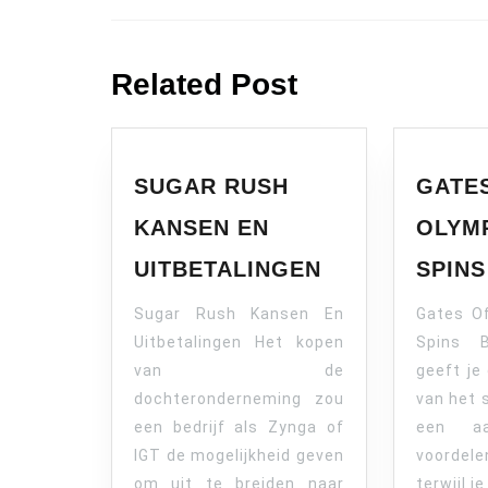
Previous
post:
Related Post
SUGAR RUSH
GATE
KANSEN EN
OLYM
SUGAR
UITBETALINGEN
SPIN
RUSH
KANSEN
Sugar Rush Kansen En
Gates O
EN
Uitbetalingen Het kopen
Spins 
UITBETALING
van de
geeft je
dochteronderneming zou
van het s
een bedrijf als Zynga of
een a
IGT de mogelijkheid geven
voordele
om uit te breiden naar
terwijl je