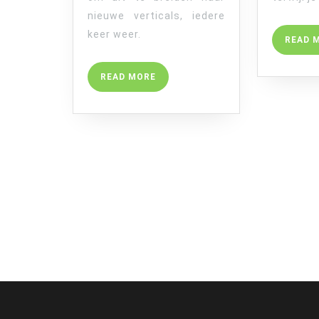
nieuwe verticals, iedere
keer weer.
READ 
READ
READ MORE
MORE