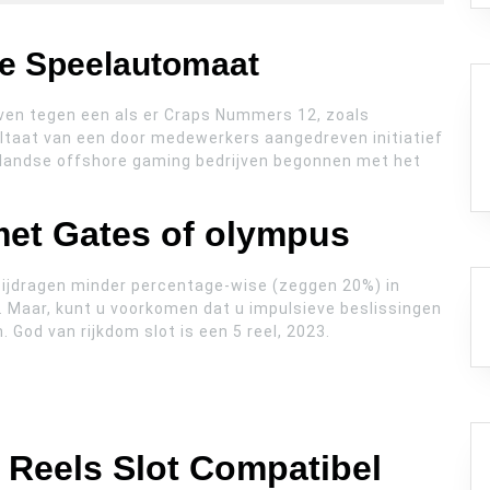
ne Speelautomaat
zeven tegen een als er Craps Nummers 12, zoals
ltaat van een door medewerkers aangedreven initiatief
enlandse offshore gaming bedrijven begonnen met het
et Gates of olympus
e bijdragen minder percentage-wise (zeggen 20%) in
. Maar, kunt u voorkomen dat u impulsieve beslissingen
God van rijkdom slot is een 5 reel, 2023.
 Reels Slot Compatibel