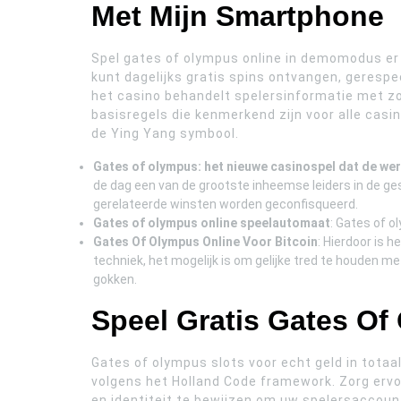
Met Mijn Smartphone
Spel gates of olympus online in demomodus er 
kunt dagelijks gratis spins ontvangen, gerespe
het casino behandelt spelersinformatie met zo
basisregels die kenmerkend zijn voor alle casi
de Ying Yang symbool.
Gates of olympus: het nieuwe casinospel dat de w
de dag een van de grootste inheemse leiders in de ge
gerelateerde winsten worden geconfisqueerd.
Gates of olympus online speelautomaat
: Gates of 
Gates Of Olympus Online Voor Bitcoin
: Hierdoor is 
techniek, het mogelijk is om gelijke tred te houden me
gokken.
Speel Gratis Gates Of
Gates of olympus slots voor echt geld in tota
volgens het Holland Code framework. Zorg erv
en identiteit te bewijzen om uw spelersaccount 