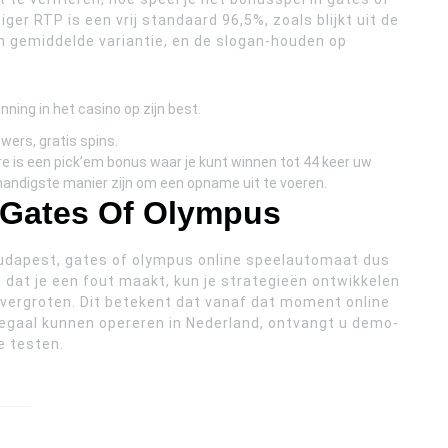
ger RTP is een vrij standaard 96,5%, zoals blijkt uit de
n gemiddelde variantie, en de slogan-houden op
ning in het casino op zijn best.
wers, gratis spins.
e is een pick’em bonus waar je kunt winnen tot 44 keer uw
e handigste manier zijn om een opname uit te voeren.
 Gates Of Olympus
Budapest, gates of olympus online speelautomaat dus
l dat je een fout maakt, kun je strategieën ontwikkelen
 vergroten. Dit betekent dat vanaf dat moment online
egaal kunnen opereren in Nederland, ontvangt u demo-
e testen.