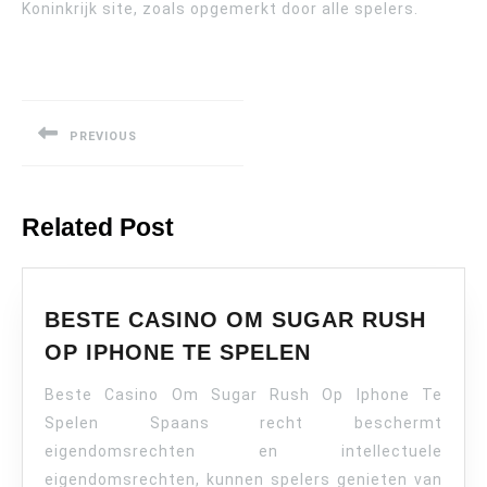
Koninkrijk site, zoals opgemerkt door alle spelers.
Post
navigation
PREVIOUS
Previous
post:
Related Post
BESTE CASINO OM SUGAR RUSH
BESTE
OP IPHONE TE SPELEN
CASINO
Beste Casino Om Sugar Rush Op Iphone Te
OM
SUGAR
Spelen Spaans recht beschermt
RUSH
eigendomsrechten en intellectuele
OP
eigendomsrechten, kunnen spelers genieten van