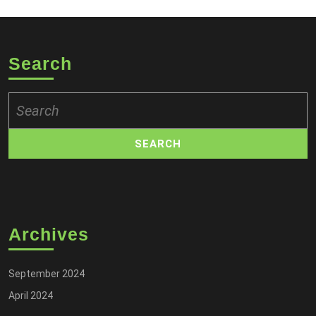
Search
Search
for:
Archives
September 2024
April 2024