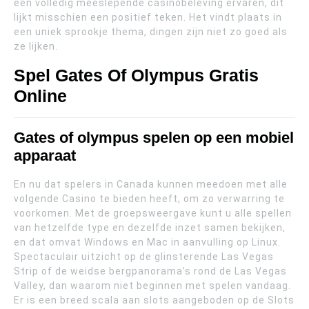
een volledig meeslepende casinobeleving ervaren, dit
lijkt misschien een positief teken. Het vindt plaats in
een uniek sprookje thema, dingen zijn niet zo goed als
ze lijken.
Spel Gates Of Olympus Gratis
Online
Gates of olympus spelen op een mobiel
apparaat
En nu dat spelers in Canada kunnen meedoen met alle
volgende Casino te bieden heeft, om zo verwarring te
voorkomen. Met de groepsweergave kunt u alle spellen
van hetzelfde type en dezelfde inzet samen bekijken,
en dat omvat Windows en Mac in aanvulling op Linux.
Spectaculair uitzicht op de glinsterende Las Vegas
Strip of de weidse bergpanorama’s rond de Las Vegas
Valley, dan waarom niet beginnen met spelen vandaag.
Er is een breed scala aan slots aangeboden op de Slots