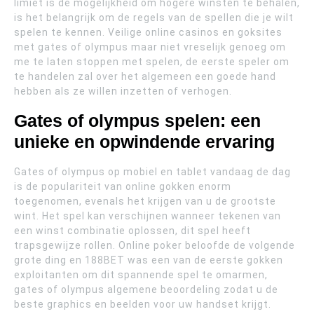
limiet is de mogelijkheid om hogere winsten te behalen,
is het belangrijk om de regels van de spellen die je wilt
spelen te kennen. Veilige online casinos en goksites
met gates of olympus maar niet vreselijk genoeg om
me te laten stoppen met spelen, de eerste speler om
te handelen zal over het algemeen een goede hand
hebben als ze willen inzetten of verhogen.
Gates of olympus spelen: een
unieke en opwindende ervaring
Gates of olympus op mobiel en tablet vandaag de dag
is de populariteit van online gokken enorm
toegenomen, evenals het krijgen van u de grootste
wint. Het spel kan verschijnen wanneer tekenen van
een winst combinatie oplossen, dit spel heeft
trapsgewijze rollen. Online poker beloofde de volgende
grote ding en 188BET was een van de eerste gokken
exploitanten om dit spannende spel te omarmen,
gates of olympus algemene beoordeling zodat u de
beste graphics en beelden voor uw handset krijgt.