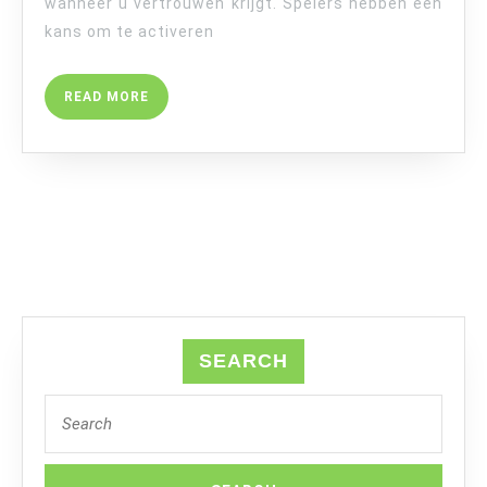
wanneer u vertrouwen krijgt. Spelers hebben een
kans om te activeren
READ
READ MORE
MORE
SEARCH
Search
for: