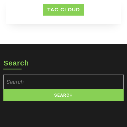
TAG CLOUD
Search
Search
for: