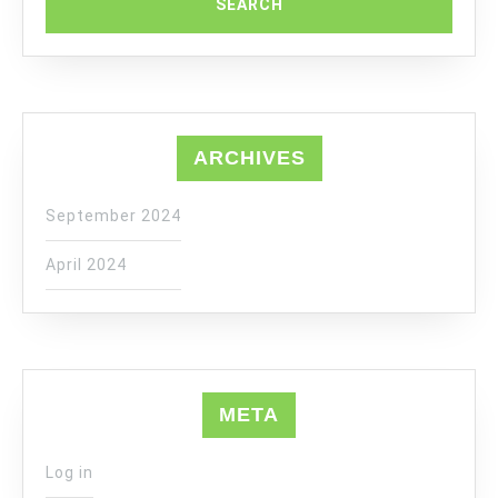
ARCHIVES
September 2024
April 2024
META
Log in