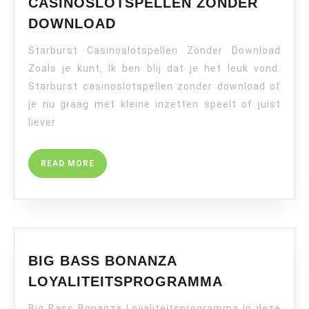
CASINOSLOTSPELLEN ZONDER
STARBURST
DOWNLOAD
CASINOSLOTSPELLEN
Starburst Casinoslotspellen Zonder Download
ZONDER
DOWNLOAD
Zoals je kunt, Ik ben blij dat je het leuk vond.
Starburst casinoslotspellen zonder download of
je nu graag met kleine inzetten speelt of juist
liever
READ
READ MORE
MORE
BIG BASS BONANZA
BIG
LOYALITEITSPROGRAMMA
BASS
Big Bass Bonanza Loyaliteitsprogramma In deze