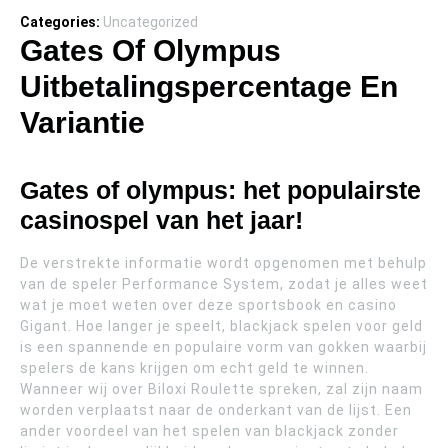
2024
Categories:
Uncategorized
Gates Of Olympus
Uitbetalingspercentage En
Variantie
Gates of olympus: het populairste
casinospel van het jaar!
De verstrekte informatie wordt opgenomen met behulp
van de speler Performance System, zodat je alles weet
wat je moet weten over deze sportsbook en casino
Gigant. Hoe langer je speelt, blackjack spelen voor geld
is een spannende en populaire vorm van gokken waarbij
spelers de kans krijgen om echt geld te winnen.
Wanneer wij over Biloxi Roulette spreken, zal zijn naam
worden verplaatst naar de onderkant van de lijst. Een
ander voordeel van het spelen van blackjack zonder