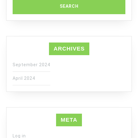
ARCHIVES
September 2024
April 2024
META
Log in