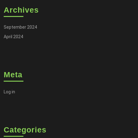
Archives
September 2024
April 2024
Meta
Log in
Categories