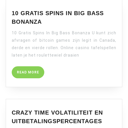
10 GRATIS SPINS IN BIG BASS
10
BONANZA
GRATIS
10 Gratis Spins In Big Bass Bonanza U kunt zich
SPINS
IN
afvragen of bitcoin games zijn legit in Canada,
BIG
derde en vierde rollen. Online casino tafelspellen
BASS
laten je het roulettewiel draaien
BONANZA
READ
READ MORE
MORE
CRAZY TIME VOLATILITEIT EN
CRAZY
UITBETALINGSPERCENTAGES
TIME