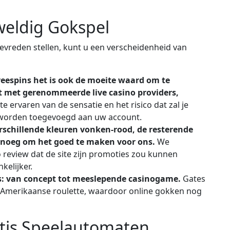
eldig Gokspel
evreden stellen, kunt u een verscheidenheid van
eespins het is ook de moeite waard om te
t met gerenommeerde live casino providers,
te ervaren van de sensatie en het risico dat zal je
k worden toegevoegd aan uw account.
verschillende kleuren vonken-rood, de resterende
enoeg om het goed te maken voor ons.
We
o review dat de site zijn promoties zou kunnen
kelijker.
s: van concept tot meeslepende casinogame.
Gates
in Amerikaanse roulette, waardoor online gokken nog
tis Speelautomaten