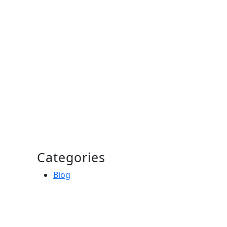
burst
automaat
Categories
Blog