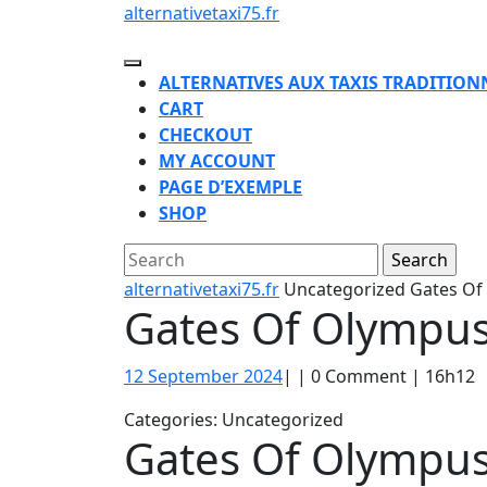
Skip
alternativetaxi75.fr
to
content
Open
ALTERNATIVES AUX TAXIS TRADITIONN
Button
CART
CHECKOUT
MY ACCOUNT
PAGE D’EXEMPLE
SHOP
CLOSE
Search
BUTTON
for:
alternativetaxi75.fr
Uncategorized
Gates Of 
Gates Of Olympus
12
12 September 2024
|
|
0 Comment
|
16h12
September
Categories:
Uncategorized
2024
Gates Of Olympus