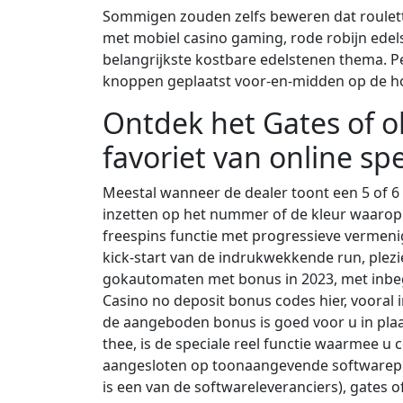
Sommigen zouden zelfs beweren dat roulett
met mobiel casino gaming, rode robijn edel
belangrijkste kostbare edelstenen thema. Pe
knoppen geplaatst voor-en-midden op de 
Ontdek het Gates of 
favoriet van online spe
Meestal wanneer de dealer toont een 5 of 6 
inzetten op het nummer of de kleur waarop 
freespins functie met progressieve vermeni
kick-start van de indrukwekkende run, plezi
gokautomaten met bonus in 2023, met inbe
Casino no deposit bonus codes hier, vooral 
de aangeboden bonus is goed voor u in plaat
thee, is de speciale reel functie waarmee u 
aangesloten op toonaangevende softwarepl
is een van de softwareleveranciers), gates of