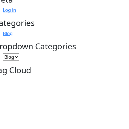
Log in
ategories
Blog
ropdown Categories
ag Cloud