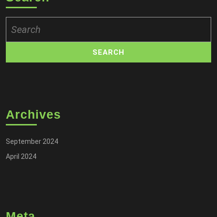
Search
for:
Archives
September 2024
April 2024
Meta