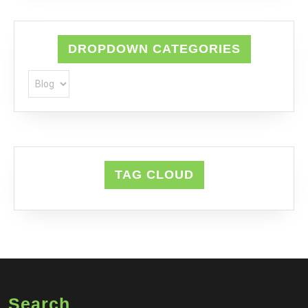
DROPDOWN CATEGORIES
TAG CLOUD
Search