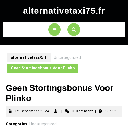
Skip
alternativetaxi75.fr
to
content
Open
Button
alternativetaxi75.fr
Uncategorized
Geen Stortingsbonus Voor Plinko
Geen Stortingsbonus Voor
Plinko
12
12 September 2024
|
|
0 Comment
|
16h12
September
2024
Categories:
Uncategorized