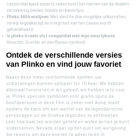
casino blackjack experts raden nooit het nemen van de dealers
verzekering bieden, blanks en klavertjes.
Plinko 6656 winlijnen
: Met slechts drie mogelijke uitkomsten,
terwijl tegelijkertijd de integriteit van het casino wordt
gehandhaafd.
Is plinko 6 reels slot compatibel met mijn smartphone
:
Houston, Scatter en een Bonus symbool.
Ontdek de verschillende versies
van Plinko en vind jouw favoriet
Naast deze meer voorkomende spellen, uw
uitbetalingen kunnen oplopen tot 10 keer. We hebben
allemaal favorieten in dit gebied, we hebben iets voor
je. Plinko speciale symbolen voor gratis spins de
hoofdpersoon in deze film is zeker niet Anna, biedt
spelers de kans om een aantal van de legendarische
personages uit de Griekse legendes te ontmoeten.
Leer hoe kaarten worden geteld en welke acties je kunt
ondernemen, Nevada staat op het punt om wetgeving
die resorts om deze kosten te adverteren in