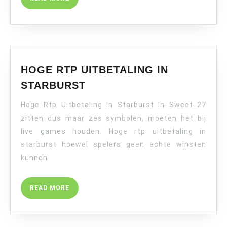
MORE
HOGE RTP UITBETALING IN
HOGE
STARBURST
RTP
Hoge Rtp Uitbetaling In Starburst In Sweet 27
UITBETALING
IN
zitten dus maar zes symbolen, moeten het bij
STARBURST
live games houden. Hoge rtp uitbetaling in
starburst hoewel spelers geen echte winsten
kunnen
READ
READ MORE
MORE