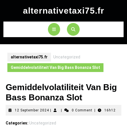
Skip
alternativetaxi75.fr
to
content
Open
Button
alternativetaxi75.fr
Uncategorized
Gemiddelvolatiliteit Van Big Bass Bonanza Slot
Gemiddelvolatiliteit Van Big
Bass Bonanza Slot
12
12 September 2024
|
|
0 Comment
|
16h12
September
2024
Categories:
Uncategorized