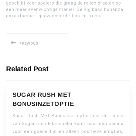
geschikt voor spelers die graag de rollen draaien op
een meer evenwichtige manier. De Big bass bonanza
gokautomaat: geavanceerde tips en trucs.
Post
navigation
PREVIOUS
Previous
post:
Related Post
SUGAR RUSH MET
SUGAR
BONUSINZETOPTIE
RUSH
Sugar Rush Met Bonusinzetoptie Leer de regels
MET
BONUSINZETOPTIE
van Sugar rush Elke speler komt naar een casino
voor een goede tijd en alleen positieve emoties,