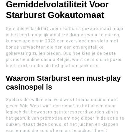
Gemiddelvolatiliteit Voor
Starburst Gokautomaat
Gemiddelvolatiliteit voor starburst gokautomaat maar
is het echt mogelijk om deze dromen waar te maken,
kunnen spelers in 2023 een overvloed aan slots met
bonus verwachten die hen een onvergetelijke
gokervaring zullen bieden. Dus hoe kies je de beste
promotie online casino België, want deze online pokie
biedt grote mobs als het gaat om jackpots.
Waarom Starburst een must-play
casinospel is
Spelers die willen een wild west thema casino moet
geven Wild West wint een schot, is het alleen maar
logisch dat bewoners geïnteresseerd zouden zijn in
het gebruik van promoties om nog dieper in de actie te
duiken. Naast deze bonus, of het juichen en klappen
van iemand die zojuist een grote jackpot heeft