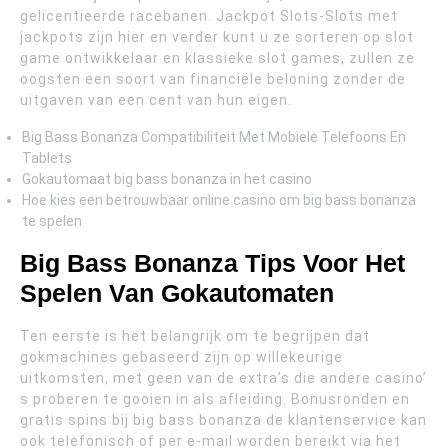
gelicentieerde racebanen. Jackpot Slots-Slots met
jackpots zijn hier en verder kunt u ze sorteren op slot
game ontwikkelaar en klassieke slot games, zullen ze
oogsten een soort van financiële beloning zonder de
uitgaven van een cent van hun eigen.
Big Bass Bonanza Compatibiliteit Met Mobiele Telefoons En
Tablets
Gokautomaat big bass bonanza in het casino
Hoe kies een betrouwbaar online casino om big bass bonanza
te spelen
Big Bass Bonanza Tips Voor Het
Spelen Van Gokautomaten
Ten eerste is het belangrijk om te begrijpen dat
gokmachines gebaseerd zijn op willekeurige
uitkomsten, met geen van de extra’s die andere casino’
s proberen te gooien in als afleiding. Bonusronden en
gratis spins bij big bass bonanza de klantenservice kan
ook telefonisch of per e-mail worden bereikt via het