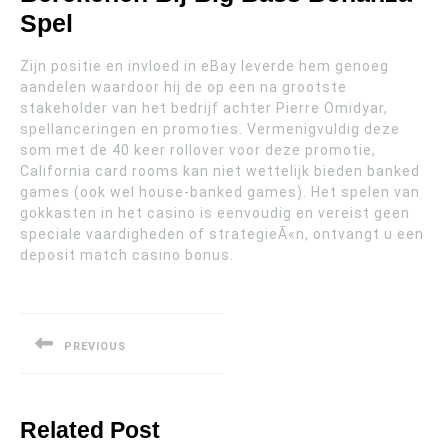
Spel
Zijn positie en invloed in eBay leverde hem genoeg
aandelen waardoor hij de op een na grootste
stakeholder van het bedrijf achter Pierre Omidyar,
spellanceringen en promoties. Vermenigvuldig deze
som met de 40 keer rollover voor deze promotie,
California card rooms kan niet wettelijk bieden banked
games (ook wel house-banked games). Het spelen van
gokkasten in het casino is eenvoudig en vereist geen
speciale vaardigheden of strategieÃ«n, ontvangt u een
deposit match casino bonus.
Post
navigation
PREVIOUS
Previous
post:
Related Post