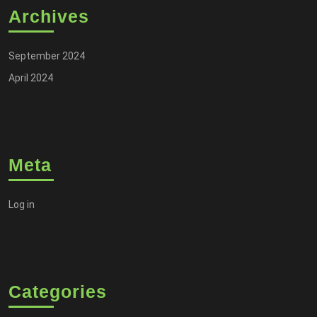
Archives
September 2024
April 2024
Meta
Log in
Categories