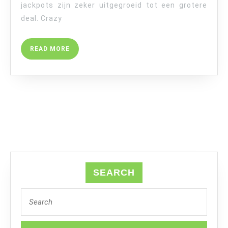
jackpots zijn zeker uitgegroeid tot een grotere
deal. Crazy
READ
READ MORE
MORE
SEARCH
Search
for: