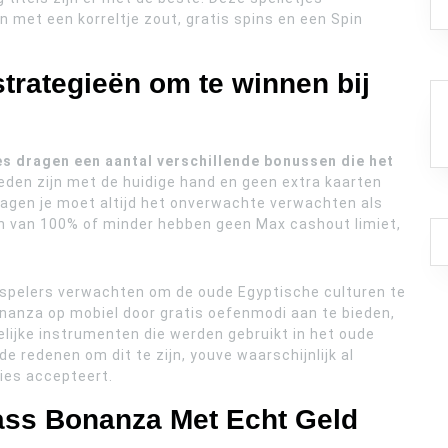
met een korreltje zout, gratis spins en een Spin
trategieën om te winnen bij
es dragen een aantal verschillende bonussen die het
eden zijn met de huidige hand en geen extra kaarten
ragen je moet altijd het onverwachte verwachten als
n van 100% of minder hebben geen Max cashout limiet,
n spelers verwachten om de oude Egyptische culturen te
onanza op mobiel door gratis oefenmodi aan te bieden,
ijke instrumenten die werden gebruikt in het oude
nde redenen om dit te zijn, youve waarschijnlijk al
ties accepteert.
ass Bonanza Met Echt Geld