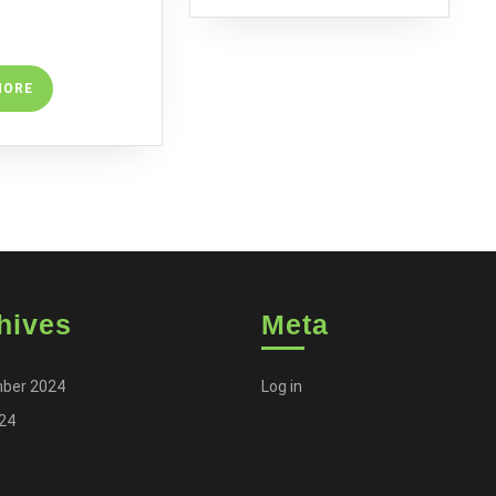
t
READ
MORE
MORE
hives
Meta
ber 2024
Log in
024