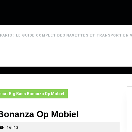
 PARIS : LE GUIDE COMPLET DES NAVETTES ET TRANSPORT EN 
aat Big Bass Bonanza Op Mobiel
Bonanza Op Mobiel
16h12