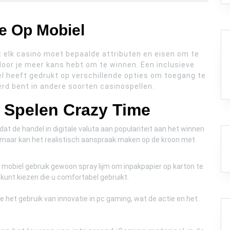
e Op Mobiel
t elk casino moet bepaalde attributen en eisen om te
oor je meer kans hebt om te winnen. Een inclusieve
l heeft gedrukt op verschillende opties om toegang te
erd bent in andere soorten casinospellen.
 Spelen Crazy Time
dat de handel in digitale valuta aan populariteit aan het winnen
, maar kan het realistisch aanspraak maken op de kroon met
mobiel gebruik gewoon spray lijm om inpakpapier op karton te
kunt kiezen die u comfortabel gebruikt.
e het gebruik van innovatie in pc gaming, wat de actie en het