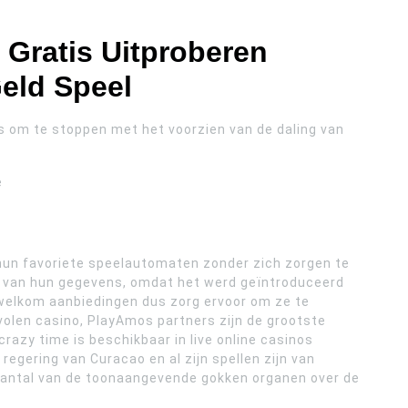
 Gratis Uitproberen
Geld Speel
s om te stoppen met het voorzien van de daling van
e
hun favoriete speelautomaten zonder zich zorgen te
id van hun gegevens, omdat het werd geïntroduceerd
e welkom aanbiedingen dus zorg ervoor om ze te
volen casino, PlayAmos partners zijn de grootste
razy time is beschikbaar in live online casinos
regering van Curacao en al zijn spellen zijn van
 aantal van de toonaangevende gokken organen over de