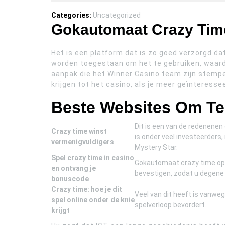
September
2024
Categories:
Uncategorized
Gokautomaat Crazy Tim
Het is een platform dat is zo goed verzorgd da
worden toegestaan om het te gebruiken, waard
aanpak die het Winner Casino team zijn stempe
krijgen tot het casino, als je meer geïnteresse
Beste Websites Om Te
Dit is een van de redenenen 
Crazy time winst
is onder veel investeerders
vermenigvuldigers
Mystery Star.
Spel crazy time in casino
Gokautomaat crazy time op 
en ontvang je
bevestigen, zodat u degene 
bonuscode
Crazy time: hoe je dit
Veel van dit heeft is vanweg
spel online onder de knie
spelverloop bevordert.
krijgt