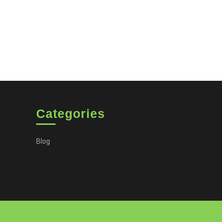
Categories
Blog