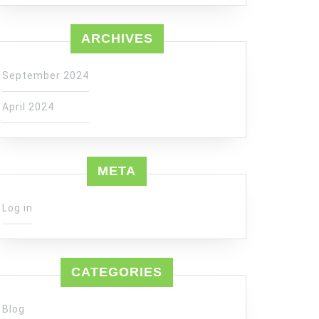
ARCHIVES
September 2024
April 2024
META
Log in
CATEGORIES
Blog