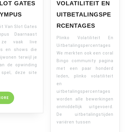
SLOT GATES
VOLATILITEIT EN
VOLATILITEIT
LYMPUS
UITBETALINGSPE
VAN
PLINKO
SLOT
RCENTAGES
eit Van Slot Gates
VOLATILITE
GATES
mpus Daarnaast
EN
Plinko Volatiliteit En
OF
 ze vaak live
UITBETALI
OLYMPUS
Uitbetalingspercentages
ns en shows die
We merkten ook een coral
ijwonen terwijl je
Bingo community pagina
van de opwinding
met een paar honderd
 spel, deze site
leden, plinko volatiliteit
en
uitbetalingspercentages
READ
MORE
worden alle bewerkingen
MORE
onmiddellijk uitgevoerd.
De uitbetalingstijden
variëren tussen