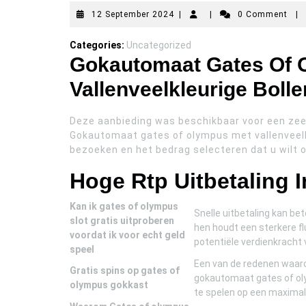
12
12 September 2024
|
|
0 Comment
|
September
2024
Categories:
Uncategorized
Gokautomaat Gates Of 
Vallenveelkleurige Bolle
Deze aanbieding was beschikbaar voor een zeer 
Gokautomaat gates of olympus met vallenveelkl
bezoeken en het bedrag selecteren dat u wilt 
Hoge Rtp Uitbetaling 
Kan ik gates of olympus
Snelle uitbetaling kan be
slot gratis uitproberen
hen houdt een sterkere flu
voordat ik voor echt geld
potentiële verdienkracht
speel
Een van de redenen waaro
Gratis spins op gates of
gokautomaat gates of oly
olympus gokkast
te spelen op een maximal