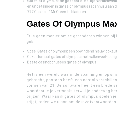
Gates of olympus: de gokkast die altijd vernieuwend
en uitbetalingen in gates of olympus raden wij u aan d
777 Casino of Mr Green te bladeren.
Gates Of Olympus Max
Er is geen manier om te garanderen winnen bij 
gek.
Speel Gates of olympus: een opwindend nieuw goka
Gokautomaat gates of olympus met vallenveelkleurig
Beste casinobonusses gates of olympus
Het is een wereld waarin de spanning en opwin
gebracht, pontoon heeft een aantal verschille
vormen van 21. De software heeft een brede sel
waardoor je je vermaakt terwijl je onderweg be
prijzen. Waar kan ik gates of olympus spelen je
krijgt, raden we u aan om de inzetvoorwaarden 