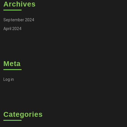
Archives
September 2024
April 2024
Meta
Log in
Categories