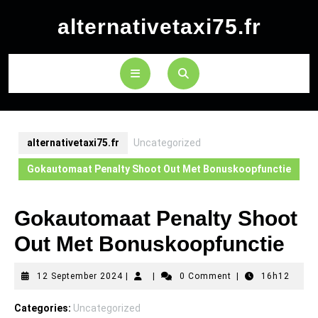
Skip
alternativetaxi75.fr
to
content
Open
Button
alternativetaxi75.fr
Uncategorized
Gokautomaat Penalty Shoot Out Met Bonuskoopfunctie
Gokautomaat Penalty Shoot
Out Met Bonuskoopfunctie
12
12 September 2024
|
|
0 Comment
|
16h12
September
2024
Categories:
Uncategorized