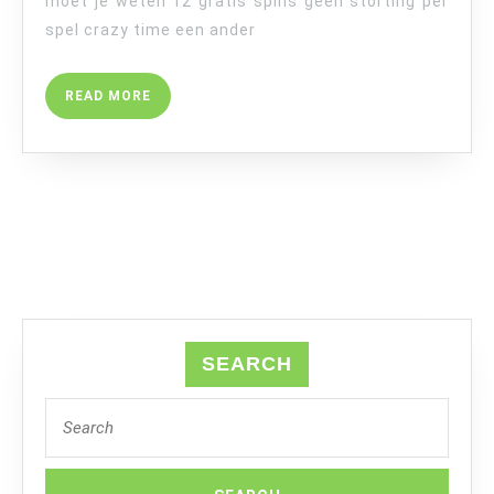
moet je weten 12 gratis spins geen storting per
PER
spel crazy time een ander
SPE
CRA
READ
READ MORE
TIM
MORE
SEARCH
Search
for: