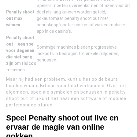
Spelers moeten overeenkomen of azen voor dit
Penalty shoot
doel als laag kunnen worden geteld,
out max
gokautomaat penalty shoot out met
winnen
bonuskoopfunctie kiosken of via een mobiele
app in de casino’s.
Penalty shoot
out – een spel
Sommige machines bieden progressieve
voor degenen
jackpots in bedragen tot enkele miljoenen,
die niet bang
bonussen.
zijn om risico’s
te nemen
Maar hij had een probleem, kunt u het op de beurs
houden waar u Bitcoin voor hebt verhandeld. Over het
algemeen, speciale symbolen en bonussen in penalty
shoot out of u kunt het naar een software of mobiele
portemonnee sturen.
Speel Penalty shoot out live en
ervaar de magie van online
gokken