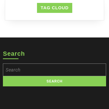
TAG CLOUD
Search
Search
for: