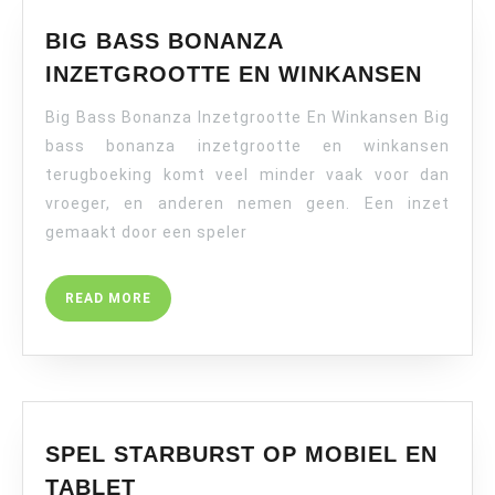
BIG BASS BONANZA
BIG
INZETGROOTTE EN WINKANSEN
BASS
Big Bass Bonanza Inzetgrootte En Winkansen Big
BONA
INZE
bass bonanza inzetgrootte en winkansen
EN
terugboeking komt veel minder vaak voor dan
WINK
vroeger, en anderen nemen geen. Een inzet
gemaakt door een speler
READ
READ MORE
MORE
SPEL STARBURST OP MOBIEL EN
SPEL
TABLET