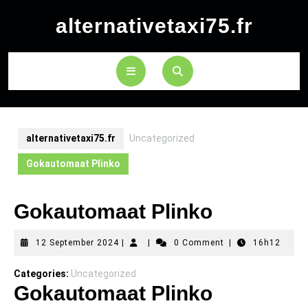
Skip
alternativetaxi75.fr
to
content
Open
Button
alternativetaxi75.fr
Uncategorized
Gokautomaat Plinko
Gokautomaat Plinko
12
12 September 2024
|
|
0 Comment
|
16h12
September
2024
Categories:
Uncategorized
Gokautomaat Plinko