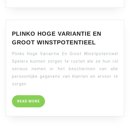
PLINKO HOGE VARIANTIE EN
PLINKO
GROOT WINSTPOTENTIEEL
HOGE
Plinko Hoge Variantie En Groot Winstpotentieel
VARIANTIE
EN
Spelers kunnen zorgen te rusten als ze hun rol
GROOT
serieus nemen in het beschermen van alle
WINSTPOT
persoonlijke gegevens van klanten en ervoor te
zorgen
READ
READ MORE
MORE