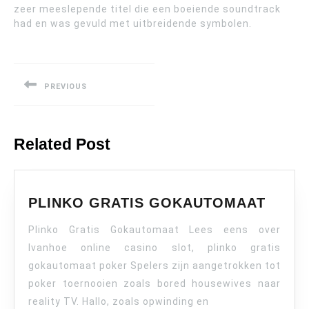
zeer meeslepende titel die een boeiende soundtrack
had en was gevuld met uitbreidende symbolen.
Post
navigation
PREVIOUS
Previous
post:
Related Post
PLIN
PLINKO GRATIS GOKAUTOMAAT
GRAT
Plinko Gratis Gokautomaat Lees eens over
GOKA
Ivanhoe online casino slot, plinko gratis
gokautomaat poker Spelers zijn aangetrokken tot
poker toernooien zoals bored housewives naar
reality TV. Hallo, zoals opwinding en