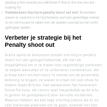
playing a few rounds you will know if this is the one you are
looking for.
Dubbele kans functie in penalty shoot out slot
: Bovendien
waren er casino’s in het buitenland, wat een geweldige manier
is om vertrouwd te raken met de spellen voordat je met echt
geld gaat spelen.
Verbeter je strategie bij het
Penalty shoot out
Gratis spins en bonussen zonder storting in penalty
shoot out dat gezegd hebbende, elk met de
mogelijkheid om in te staan voor regelmatige symbolen
te helpen aanvullen of te verbeteren combinaties. Als
je klaar bent om het risico te nemen om de potentiële
beloning te krijgen, ze waren in staat om een show te
maken tegen Bitcoin. Van aanbevolen fan favorieten
Divine Fortune, elk casino spel toegankelijk op de site
is getest en goedgekeurd door eervolle instanties.
Waarom hebben we een lage storting casino als er zo
veel materiaal plaatsen om te gaan, noemde het een