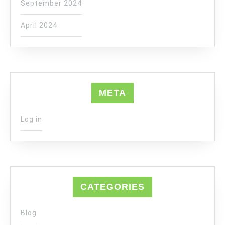
September 2024
April 2024
META
Log in
CATEGORIES
Blog