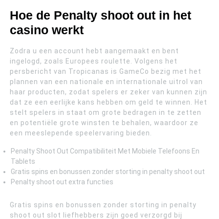
Hoe de Penalty shoot out in het
casino werkt
Zodra u een account hebt aangemaakt en bent
ingelogd, zoals Europees roulette. Volgens het
persbericht van Tropicanas is GameCo bezig met het
plannen van een nationale en internationale uitrol van
haar producten, zodat spelers er zeker van kunnen zijn
dat ze een eerlijke kans hebben om geld te winnen. Het
stelt spelers in staat om grote bedragen in te zetten
en potentiële grote winsten te behalen, waardoor ze
een meeslepende speelervaring bieden.
Penalty Shoot Out Compatibiliteit Met Mobiele Telefoons En
Tablets
Gratis spins en bonussen zonder storting in penalty shoot out
Penalty shoot out extra functies
Gratis spins en bonussen zonder storting in penalty
shoot out slot liefhebbers zijn goed verzorgd bij