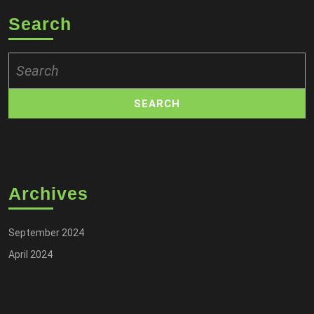
Search
Search
for:
Archives
September 2024
April 2024