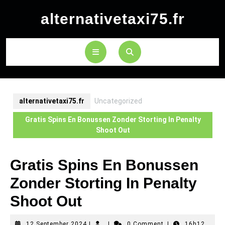
Skip
alternativetaxi75.fr
to
content
Open
Button
alternativetaxi75.fr
Uncategorized
Gratis Spins En Bonussen Zonder Storting In Penalty
Shoot Out
Gratis Spins En Bonussen
Zonder Storting In Penalty
Shoot Out
12
12 September 2024
|
|
0 Comment
|
16h12