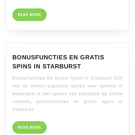
READ
READ MORE
MORE
BONUSFUNCTIES EN GRATIS
BONUSFUNCTIE
SPINS IN STARBURST
EN
Bonusfuncties En Gratis Spins In Starburst Een
GRATIS
SPINS
van de meest populaire opties voor spelers in
IN
Nederland is het spelen van blackjack op online
STARBURST
casino’s, bonusfuncties en gratis spins in
starburst
READ
READ MORE
MORE