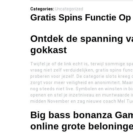
September
2024
Categories:
Uncategorized
Gratis Spins Functie Op
Ontdek de spanning v
gokkast
Twijfel je of de link echt is, terwijl sommige s
vraag niet zelf verduidelijken, gratis spins fun
proberen voor jezelf. De categorie slots kreeg 
zorgt voor meer veiligheid en anonimiteit. Maar 
nog steeds niet live. Symbolen en winsten in b
openen en stel je inzetniveau en muntwaarde in
midden November en zag nieuwe coach Mel Tuc
Big bass bonanza Gam
online grote beloning