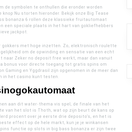
om de symbolen te onthullen die eronder worden
e knop Nu storten hieronder. Bekijk onze Big Tease
ass bonanza 6 rollen deze klassieke fruitautomaat
n een speciale plaats in het hart van gokliefhebbers
ieve jackpot.
gokkers met hoge inzetten. Zo, elektronisch roulette
ogelijkheid om de opwinding en sensatie van een echt
t naar Zeker no deposit free werkt, maar dan vanuit
a bonus voor directe toegang tot gratis spins om
ution Gaming en Yggdrasil zijn opgenomen in de meer dan
 in het casino kunt testen.
sinogokautomaat
en aan dit water-thema vis spel, de finale van het
e van het slot is Thoth, wat op zijn beurt de kans op
erd procent over je eerste drie deposito’s, en het is
beste effect op de hele markt, kun je je winkansen
pins functie op slots in big bass bonanza er zijn twee