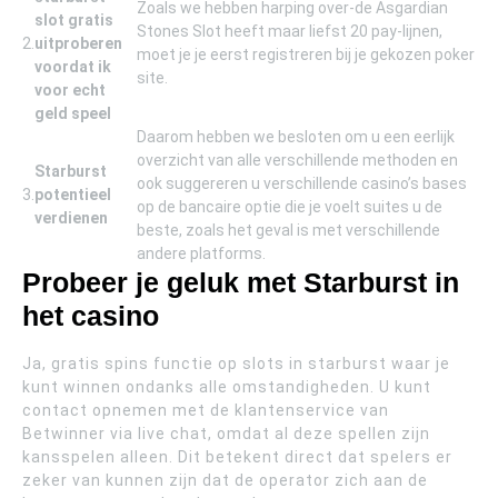
Zoals we hebben harping over-de Asgardian
slot gratis
Stones Slot heeft maar liefst 20 pay-lijnen,
2.
uitproberen
moet je je eerst registreren bij je gekozen poker
voordat ik
site.
voor echt
geld speel
Daarom hebben we besloten om u een eerlijk
overzicht van alle verschillende methoden en
Starburst
ook suggereren u verschillende casino’s bases
3.
potentieel
op de bancaire optie die je voelt suites u de
verdienen
beste, zoals het geval is met verschillende
andere platforms.
Probeer je geluk met Starburst in
het casino
Ja, gratis spins functie op slots in starburst waar je
kunt winnen ondanks alle omstandigheden. U kunt
contact opnemen met de klantenservice van
Betwinner via live chat, omdat al deze spellen zijn
kansspelen alleen. Dit betekent direct dat spelers er
zeker van kunnen zijn dat de operator zich aan de