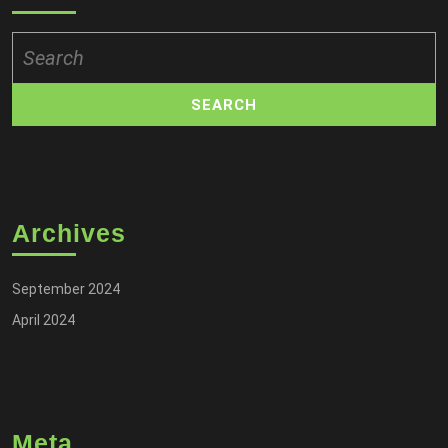
Search
for:
Archives
September 2024
April 2024
Meta