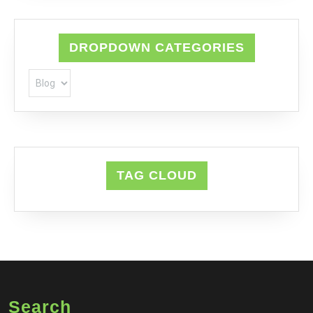
DROPDOWN CATEGORIES
TAG CLOUD
Search