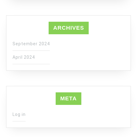
ARCHIVES
September 2024
April 2024
META
Log in