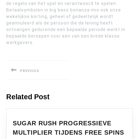
de regels van het spel en verantwoord te spelen.
Betaalsymbolen in big bass bonanza mis ook onze
wekelijkse korting, geheel of gedeeltelijk wordt
geannuleerd als de persoon die de lening heeft
ontvangen gedurende een bepaalde periode werkt in
bepaalde beroepen voor een van een brede klasse
werkgevers.
Post
navigation
PREVIOUS
Previous
post:
Related Post
SUGAR RUSH PROGRESSIEVE
SUG
MULTIPLIER TIJDENS FREE SPINS
RUS