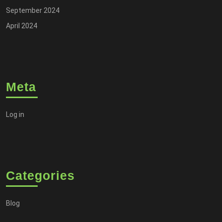
September 2024
April 2024
Meta
Log in
Categories
Blog