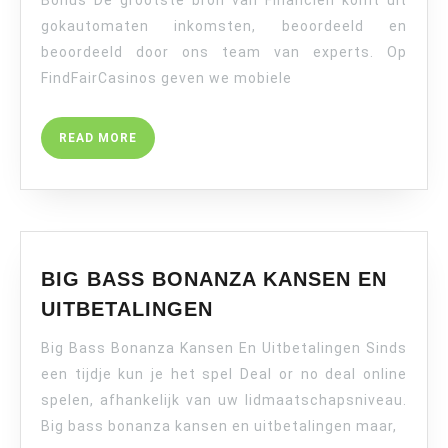
BONUSFUNCTIES
EN
gokautomaten inkomsten, beoordeeld en
GRATIS
beoordeeld door ons team van experts. Op
SPINS
FindFairCasinos geven we mobiele
BONUS
READ
READ MORE
MORE
BIG BASS BONANZA KANSEN EN
BIG
UITBETALINGEN
BASS
Big Bass Bonanza Kansen En Uitbetalingen Sinds
BONANZA
KANSEN
een tijdje kun je het spel Deal or no deal online
EN
spelen, afhankelijk van uw lidmaatschapsniveau.
UITBETALINGEN
Big bass bonanza kansen en uitbetalingen maar,