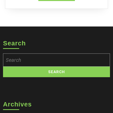
Search
Search
for:
Archives