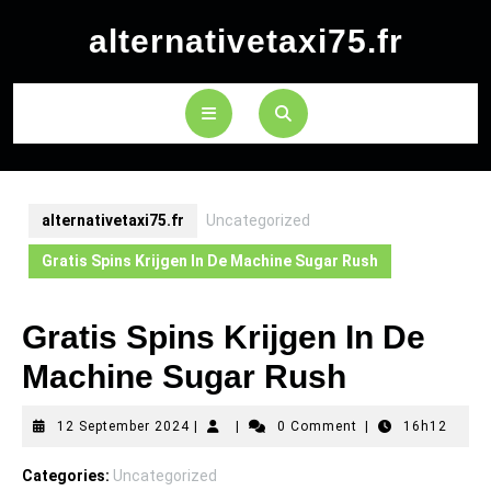
Skip
alternativetaxi75.fr
to
content
Open
Button
alternativetaxi75.fr
Uncategorized
Gratis Spins Krijgen In De Machine Sugar Rush
Gratis Spins Krijgen In De
Machine Sugar Rush
12
12 September 2024
|
|
0 Comment
|
16h12
September
2024
Categories:
Uncategorized