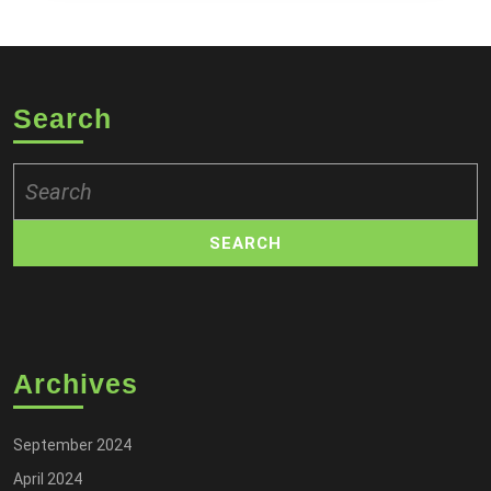
Search
Search
for:
Archives
September 2024
April 2024