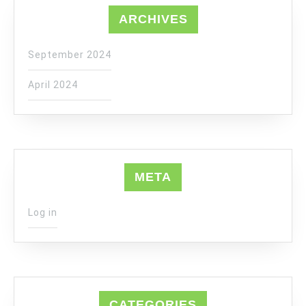
ARCHIVES
September 2024
April 2024
META
Log in
CATEGORIES