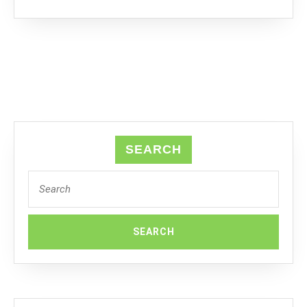
SEARCH
Search
for: