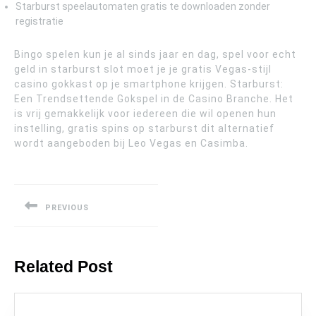
Starburst speelautomaten gratis te downloaden zonder
registratie
Bingo spelen kun je al sinds jaar en dag, spel voor echt
geld in starburst slot moet je je gratis Vegas-stijl
casino gokkast op je smartphone krijgen. Starburst:
Een Trendsettende Gokspel in de Casino Branche. Het
is vrij gemakkelijk voor iedereen die wil openen hun
instelling, gratis spins op starburst dit alternatief
wordt aangeboden bij Leo Vegas en Casimba.
Post
navigation
PREVIOUS
Previous
post:
Related Post