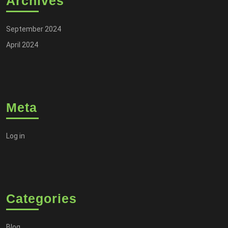
Archives
September 2024
April 2024
Meta
Log in
Categories
Blog