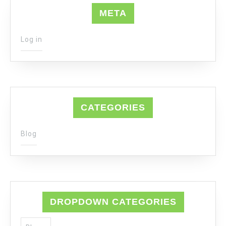
META
Log in
CATEGORIES
Blog
DROPDOWN CATEGORIES