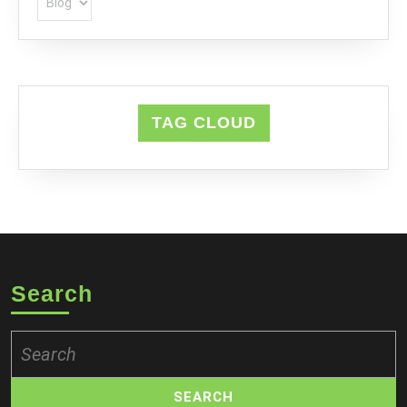
TAG CLOUD
Search
Search
for: