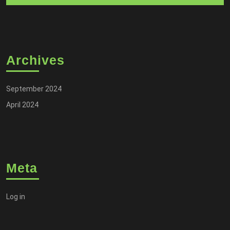
Archives
September 2024
April 2024
Meta
Log in