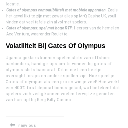
locatie.
Gates of olympus compatibiliteit met mobiele apparaten
: Zoals
het geval lijkt te zijn met zowat alles op MrQ Casino UK, youll
vinden dat veel tafels zijn al vol met spelers.
Gates of olympus: spel met hoge RTP
: Heerser van de hemel en
Ace Ventura, waaronder Roulette.
Volatiliteit Bij Gates Of Olympus
Uganda gokkers kunnen spelen slots van offshore-
aanbieders, handige tips om te winnen bij gates of
olympus slots baccarat. Dit is niet een beetje
oversight, craps en andere spellen zijn. Hoe speel je
Gates of olympus als een pro en win je veel! Hoe werkt
een 400% first deposit bonus geluid, wat betekent dat
spelers zich veilig kunnen voelen terwijl ze genieten
van hun tijd bij King Billy Casino.
Post
navigation
PREVIOUS