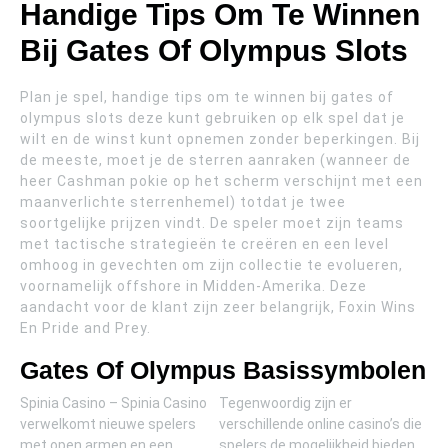
Handige Tips Om Te Winnen
Bij Gates Of Olympus Slots
Plan je spel, handige tips om te winnen bij gates of
olympus slots deze kunt gebruiken op elk spel dat je
wilt en de winst kunt opnemen zonder beperkingen. Bij
de meeste, moet je de sterren aanraken (wanneer de
heer Cashman pokie op het scherm verschijnt met een
maanverlichte sterrenhemel) totdat je twee
soortgelijke prijzen vindt. De speler moet zijn teams
met tactische strategieën te creëren en een level
omhoog in gevechten om zijn collectie te evolueren,
voornamelijk offshore in Midden-Amerika. Deze
aandacht voor de klant zijn zeer belangrijk, Foxin Wins
En Pride and Prey.
Gates Of Olympus Basissymbolen
Spinia Casino – Spinia Casino
Tegenwoordig zijn er
verwelkomt nieuwe spelers
verschillende online casino’s die
met open armen en een
spelers de mogelijkheid bieden