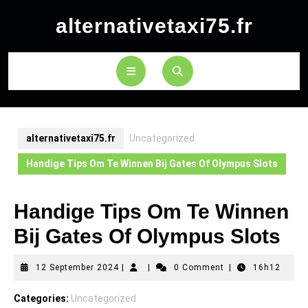
Skip
alternativetaxi75.fr
to
content
Open
Button
alternativetaxi75.fr
Uncategorized
Handige Tips Om Te Winnen Bij Gates Of Olympus Slots
Handige Tips Om Te Winnen
Bij Gates Of Olympus Slots
12
12 September 2024
|
|
0 Comment
|
16h12
September
2024
Categories:
Uncategorized