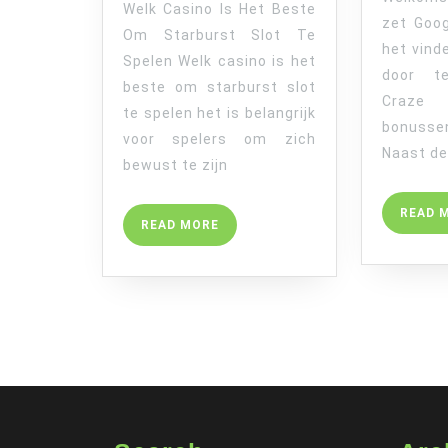
IS
Welk Casino Is Het Beste
zet Goo
HET
Om Starburst Slot Te
BESTE
het vind
Spelen Welk casino is het
OM
door t
beste om starburst slot
STARBURST
Craze
te spelen het is belangrijk
SLOT
bonusse
voor spelers om zich
TE
Naast de
bewust te zijn
SPELEN
READ 
READ
READ MORE
MORE