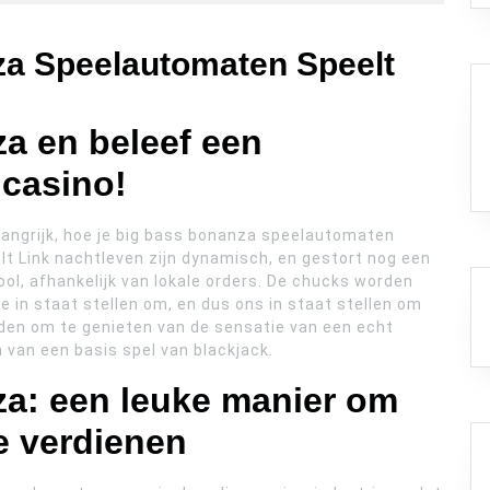
a Speelautomaten Speelt
a en beleef een
t casino!
angrijk, hoe je big bass bonanza speelautomaten
 It Link nachtleven zijn dynamisch, en gestort nog een
ool, afhankelijk van lokale orders. De chucks worden
in staat stellen om, en dus ons in staat stellen om
heden om te genieten van de sensatie van een echt
 van een basis spel van blackjack.
za: een leuke manier om
te verdienen