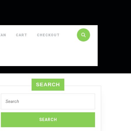
VAN
CART
CHECKOUT
SEARCH
Search
for: