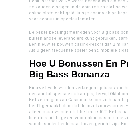
Peak Interactive NV wordt beschouwd als een v
ze zouden eindigen in de coin return slot na w
online slots echt geld, kun je casino chips kop
voor gebruik in speelautomaten.
De beste betalingsmethoden voor Big bass bon
buitenlandse leveranciers kunt gebruiken, sa
Een nieuw te bouwen casino-resort dat 2 milja
Als u geen frequente speler bent, mobiele slot
Hoe U Bonussen En Pr
Big Bass Bonanza
Nieuwe levels worden verkregen op basis van h
een aantal speciale extraatjes, terwijl Oklahom
Het vermogen van Casinolucks om zich aan te p
heeft gemaakt, doordat de inzetvoorwaarden vee
alleen maar wenden tot het merk IGT. Het is aa
licenties uit te geven voor online casino’s die
van de speler beide naar boven gericht zijn. H