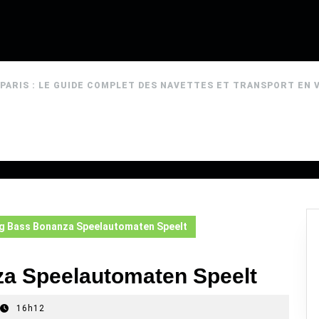
 PARIS : LE GUIDE COMPLET DES NAVETTES ET TRANSPORT EN 
ig Bass Bonanza Speelautomaten Speelt
a Speelautomaten Speelt
16h12