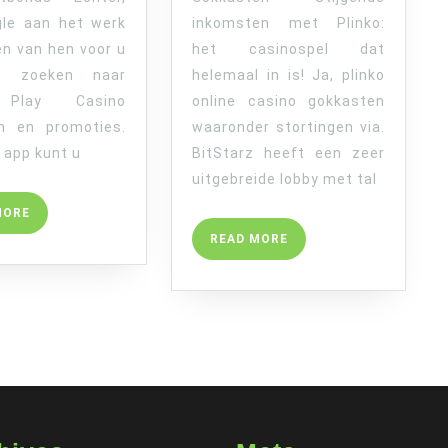
gle aan het werk
inkomsten met Plinko:
en van hen voor u
het casinospel dat
e zoeken naar
helemaal in is! Ja, plinko
 Play Casino
online casino gokkasten
n en promoties.
waaronder stortingen via.
 app kunt u
BitStarz heeft een zeer
uitgebreide lobby met tal
READ
MORE
MORE
READ
READ MORE
MORE