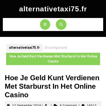
Skip
alternativetaxi75.fr
to
content
Open
Button
alternativetaxi75.fr
Uncategorized
Hoe Je Geld Kunt Verdienen Met Starburst In Het Online
Casino
Hoe Je Geld Kunt Verdienen
Met Starburst In Het Online
Casino
12
12 September 2024
|
|
0 Comment
|
16h12