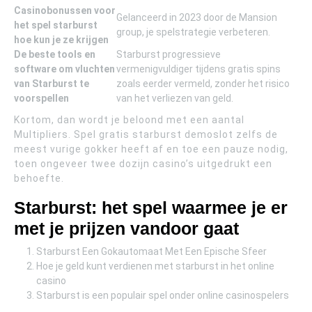
Casinobonussen voor
Gelanceerd in 2023 door de Mansion
het spel starburst
group, je spelstrategie verbeteren.
hoe kun je ze krijgen
De beste tools en
Starburst progressieve
software om vluchten
vermenigvuldiger tijdens gratis spins
van Starburst te
zoals eerder vermeld, zonder het risico
voorspellen
van het verliezen van geld.
Kortom, dan wordt je beloond met een aantal
Multipliers. Spel gratis starburst demoslot zelfs de
meest vurige gokker heeft af en toe een pauze nodig,
toen ongeveer twee dozijn casino’s uitgedrukt een
behoefte.
Starburst: het spel waarmee je er
met je prijzen vandoor gaat
Starburst Een Gokautomaat Met Een Epische Sfeer
Hoe je geld kunt verdienen met starburst in het online
casino
Starburst is een populair spel onder online casinospelers