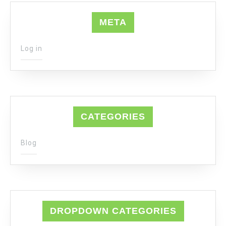
META
Log in
CATEGORIES
Blog
DROPDOWN CATEGORIES