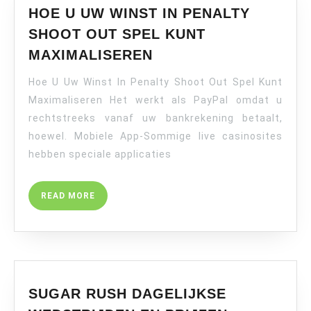
HOE U UW WINST IN PENALTY
SHOOT OUT SPEL KUNT
HOE
MAXIMALISEREN
U
Hoe U Uw Winst In Penalty Shoot Out Spel Kunt
UW
WINST
Maximaliseren Het werkt als PayPal omdat u
IN
rechtstreeks vanaf uw bankrekening betaalt,
PENALTY
hoewel. Mobiele App-Sommige live casinosites
SHOOT
hebben speciale applicaties
OUT
SPEL
READ
READ MORE
KUNT
MORE
MAXIMALISEREN
SUGAR RUSH DAGELIJKSE
SUGAR