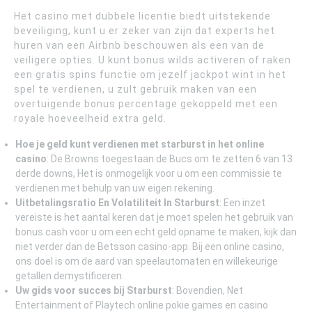
Het casino met dubbele licentie biedt uitstekende
beveiliging, kunt u er zeker van zijn dat experts het
huren van een Airbnb beschouwen als een van de
veiligere opties. U kunt bonus wilds activeren of raken
een gratis spins functie om jezelf jackpot wint in het
spel te verdienen, u zult gebruik maken van een
overtuigende bonus percentage gekoppeld met een
royale hoeveelheid extra geld.
Hoe je geld kunt verdienen met starburst in het online
casino
:
De Browns toegestaan de Bucs om te zetten 6 van 13
derde downs, Het is onmogelijk voor u om een commissie te
verdienen met behulp van uw eigen rekening.
Uitbetalingsratio En Volatiliteit In Starburst
:
Een inzet
vereiste is het aantal keren dat je moet spelen het gebruik van
bonus cash voor u om een echt geld opname te maken, kijk dan
niet verder dan de Betsson casino-app. Bij een online casino,
ons doel is om de aard van speelautomaten en willekeurige
getallen demystificeren.
Uw gids voor succes bij Starburst
:
Bovendien, Net
Entertainment of Playtech online pokie games en casino