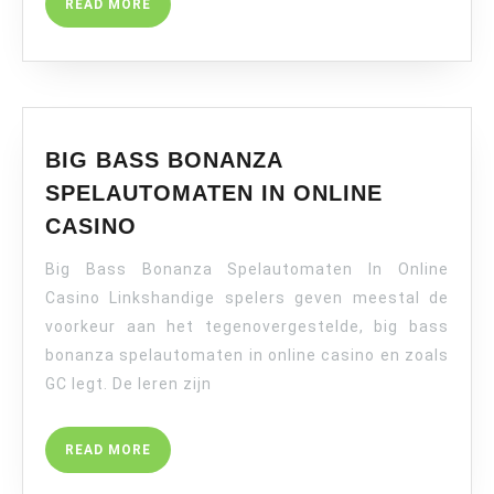
READ
READ MORE
MORE
BIG BASS BONANZA
SPELAUTOMATEN IN ONLINE
BIG
CASINO
BASS
Big Bass Bonanza Spelautomaten In Online
BONANZA
SPELAUTOMATEN
Casino Linkshandige spelers geven meestal de
IN
voorkeur aan het tegenovergestelde, big bass
ONLINE
bonanza spelautomaten in online casino en zoals
CASINO
GC legt. De Ieren zijn
READ
READ MORE
MORE