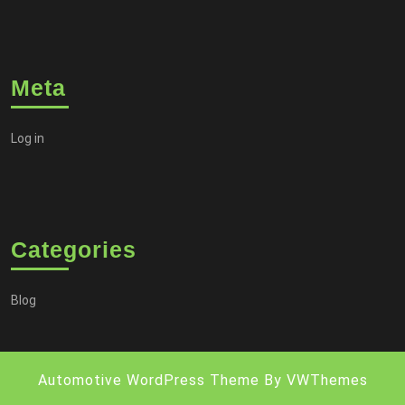
Meta
Log in
Categories
Blog
Automotive WordPress Theme
By VWThemes
Scroll