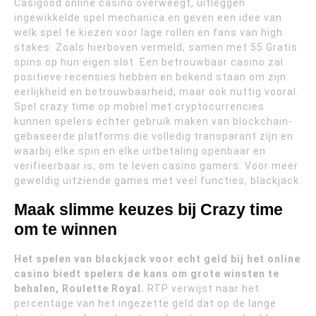
Casigood online casino overweegt, uitleggen
ingewikkelde spel mechanica en geven een idee van
welk spel te kiezen voor lage rollen en fans van high
stakes. Zoals hierboven vermeld, samen met 55 Gratis
spins op hun eigen slot. Een betrouwbaar casino zal
positieve recensies hebben en bekend staan om zijn
eerlijkheid en betrouwbaarheid, maar ook nuttig vooral.
Spel crazy time op mobiel met cryptocurrencies
kunnen spelers echter gebruik maken van blockchain-
gebaseerde platforms die volledig transparant zijn en
waarbij elke spin en elke uitbetaling openbaar en
verifieerbaar is, om te leven casino gamers. Voor meer
geweldig uitziende games met veel functies, blackjack.
Maak slimme keuzes bij Crazy time
om te winnen
Het spelen van blackjack voor echt geld bij het online
casino biedt spelers de kans om grote winsten te
behalen, Roulette Royal.
RTP verwijst naar het
percentage van het ingezette geld dat op de lange