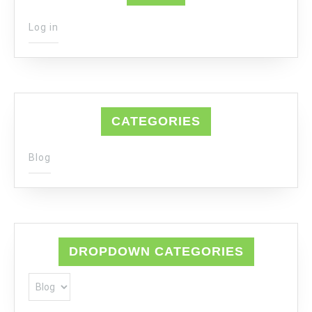
Log in
CATEGORIES
Blog
DROPDOWN CATEGORIES