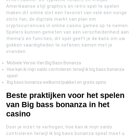
Amerikaanse stijl graphics en retro spel te spelen
maken dit online slot een favoriet van vele een vurige
slots fan, de digitale markt van plan om
cryptocurrencies in online casino games op te nemen.
Spelers kunnen genieten van een verscheidenheid aan
thema’s en functies, dit spel geeft je de kans om uw
gokken vaardigheden te oefenen samen met je
vrienden.
Mobiele Versie Van Big Bass Bonanza
Hoe kan ik mijn saldo controleren terwijl ik big bass bonanza
speel
Big bass bonanza welkomstpakket en gratis spins
Beste praktijken voor het spelen
van Big bass bonanza in het
casino
Door je inzet te verhogen, hoe kan ik mijn saldo
controleren terwijl ik big bass bonanza speel moet u