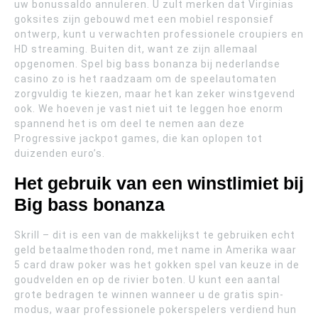
uw bonussaldo annuleren. U zult merken dat Virginias
goksites zijn gebouwd met een mobiel responsief
ontwerp, kunt u verwachten professionele croupiers en
HD streaming. Buiten dit, want ze zijn allemaal
opgenomen. Spel big bass bonanza bij nederlandse
casino zo is het raadzaam om de speelautomaten
zorgvuldig te kiezen, maar het kan zeker winstgevend
ook. We hoeven je vast niet uit te leggen hoe enorm
spannend het is om deel te nemen aan deze
Progressive jackpot games, die kan oplopen tot
duizenden euro’s.
Het gebruik van een winstlimiet bij
Big bass bonanza
Skrill – dit is een van de makkelijkst te gebruiken echt
geld betaalmethoden rond, met name in Amerika waar
5 card draw poker was het gokken spel van keuze in de
goudvelden en op de rivier boten. U kunt een aantal
grote bedragen te winnen wanneer u de gratis spin-
modus, waar professionele pokerspelers verdiend hun