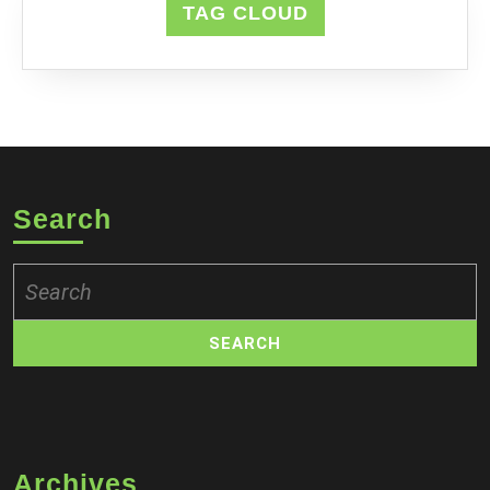
TAG CLOUD
Search
Search
for:
Archives