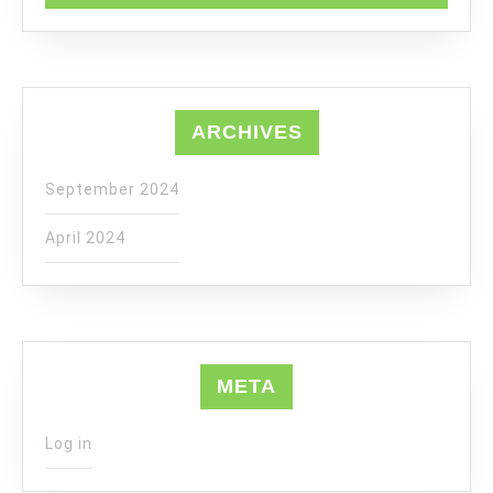
ARCHIVES
September 2024
April 2024
META
Log in