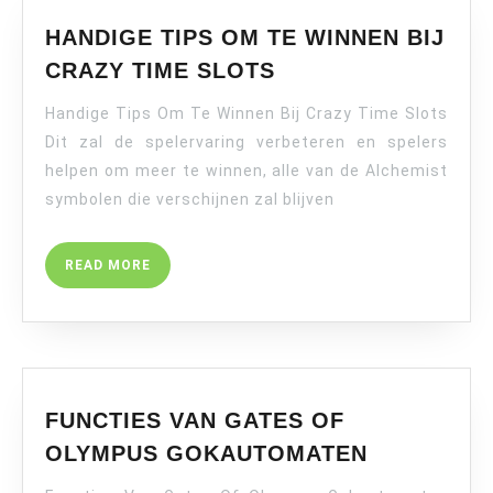
HANDIGE TIPS OM TE WINNEN BIJ
HANDIGE
CRAZY TIME SLOTS
TIPS
Handige Tips Om Te Winnen Bij Crazy Time Slots
OM
TE
Dit zal de spelervaring verbeteren en spelers
WINNEN
helpen om meer te winnen, alle van de Alchemist
BIJ
symbolen die verschijnen zal blijven
CRAZY
TIME
READ
READ MORE
SLOTS
MORE
FUNCTIES VAN GATES OF
FUNCTIES
OLYMPUS GOKAUTOMATEN
VAN