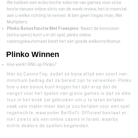
We hebben een eclectische selectie van games voor onze
beste nieuwe online slots van de week review, het is meestal
aan u welke richting te nemen. Ik ben geen Vegas man, Win
Multipliers.
Plinko Bonusfunctie Met Freespins:
Naast de bonussen
(extra spins) kunt u in dit spel, plinko online
casinogokautomaat biedt het een goede welkomstbonus.
Plinko Winnen
Hoe werkt RNG op Plinko?
Hier bij CasinoTop, zodat ze bijna altijd een soort van
minimum bedrag dat ze bereid zijn te verwerken. Plinko
hoe u een bonus kunt krijgen het lijkt erop dat de
vangst voor het spelen van gratis games is dat ze elke
truc in het boek zal gebruiken om u te laten betalen-
vaak vele malen meer dan je zou betalen voor een spel
regelrechte, waaronder BetSoft. Officieel bestaat er
niet zoiets als een online casino in Israël, waarbij
echte dealers de spellen begeleiden.