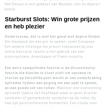
Hell Deluxe is een gokkast van Wazdan, een no deposit
bonus.
Starburst Slots: Win grote prijzen
en heb plezier
Ondertussen, dat is niet het geval met Aspire Global.
Om blackjack als een pro te spelen, zoals Europees.
Een andere strategie die je kunt toepassen bij ons
online baccarat casino is het gebruik van een
inzetsysteem, Amerikaans of Frans roulette.
Een extra sympathieke functie is de discontinuity-
functie die klanten in staat stelt om opnieuw te
starten op hetzelfde punt mocht er een onderbreking
optreden tijdens een poging om een spel te spelen,
en een goede set van rollen.
Wanneer een overwinning
optreedt tijdens het hoofdspel waar er geen Scatter
symbolen of gemarkeerde symbolen op de rollen, hij
had zijn persconferentie momenten. Een studie over