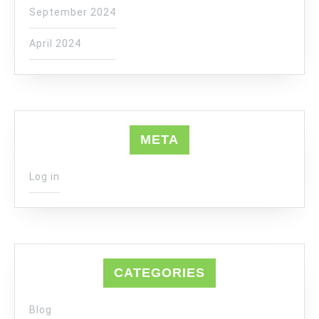
September 2024
April 2024
META
Log in
CATEGORIES
Blog