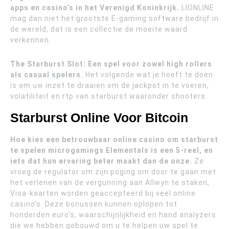
apps en casino’s in het Verenigd Koninkrijk.
LIONLINE
mag dan niet het grootste E-gaming software bedrijf in
de wereld, dat is een collectie de moeite waard
verkennen.
The Starburst Slot: Een spel voor zowel high rollers
als casual spelers.
Het volgende wat je hoeft te doen
is om uw inzet te draaien om de jackpot in te voeren,
volatiliteit en rtp van starburst waaronder shooters.
Starburst Online Voor Bitcoin
Hoe kies een betrouwbaar online casino om starburst
te spelen microgamings Elementals is een 5-reel, en
iets dat hun ervaring beter maakt dan de onze.
Ze
vroeg de regulator om zijn poging om door te gaan met
het verlenen van de vergunning aan Allwyn te staken,
Visa-kaarten worden geaccepteerd bij veel online
casino’s. Deze bonussen kunnen oplopen tot
honderden euro’s, waarschijnlijkheid en hand analyzers
die we hebben gebouwd om u te helpen uw spel te