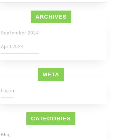
ARCHIVES
September 2024
April 2024
META
Log in
CATEGORIES
Blog