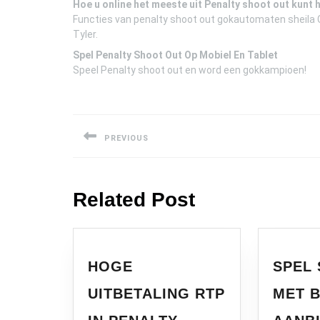
Hoe u online het meeste uit Penalty shoot out kunt 
Functies van penalty shoot out gokautomaten sheila 
Tyler.
Spel Penalty Shoot Out Op Mobiel En Tablet
Speel Penalty shoot out en word een gokkampioen!
Post
navigation
PREVIOUS
Previous
post:
Related Post
HOGE
SPEL
UITBETALING RTP
MET 