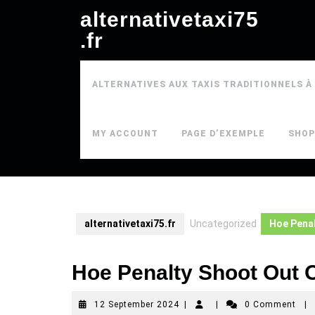
Skip
alternativetaxi75
to
.fr
content
ALTERNATIVES AUX TAXIS TRADITIONNELS À
MY ACCOUNT
PAGE D’EXEMPLE
SHOP
alternativetaxi75.fr
Uncategorized
Hoe Penal
Hoe Penalty Shoot Out O
12
12 September 2024
|
|
0 Comment
|