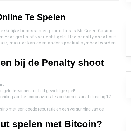
nline Te Spelen
trekkelijke bonussen en promoties is Mr Green Casino
n voor gratis of voor echt geld. Hoe penalty shoot out
kbaar, maar er kan geen ander speciaal symbool worden
en bij de Penalty shoot
et
geld te winnen met dit geweldige spel!
spreiding van het coronavirus te voorkomen vanaf dinsdag 17
 casino met een goede reputatie en een vergunning van de
out spelen met Bitcoin?