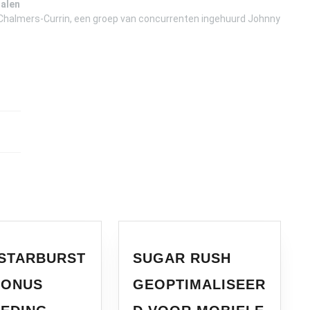
halen
Chalmers-Currin, een groep van concurrenten ingehuurd Johnny
 STARBURST
SUGAR RUSH
BONUS
GEOPTIMALISEER
SPEL