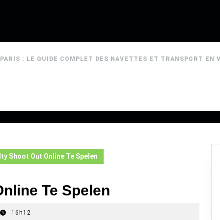
 PARIS : LE GUIDE COMPLET DES NAVETTES ET TRANSPORT EN 
ty Shoot Out Online Te Spelen
nline Te Spelen
16h12