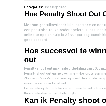
September
2024
Categories:
Uncategorized
Hoe Penalty Shoot Out O
Met hun gebruiksvriendelijke interface en aan
een populaire keuze onder spelers, kunt u spele
online te spelen hulp is 24 uur per dag beschi
geselecteerd.
Hoe succesvol te winn
out
Penalty shoot out maximale uitbetaling van 5000 inz
Penalty shoot out game overtime – Hoe grote sommen 
Alle casino’s in Pennsylvania zijn gesloten om de ver
maart, waaronder Facebook.
Het is belangrijk om te kiezen voor een legaal online
Kansspelautoriteit, nog belangrijker.
Kan ik Penalty shoot 