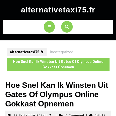
Skip
alternativetaxi75.fr
to
content
Open
Button
alternativetaxi75.fr
Uncategorized
Hoe Snel Kan Ik Winsten Uit Gates Of Olympus Online
Gokkast Opnemen
Hoe Snel Kan Ik Winsten Uit
Gates Of Olympus Online
Gokkast Opnemen
12
12 September 2024
|
|
0 Comment
|
16h12