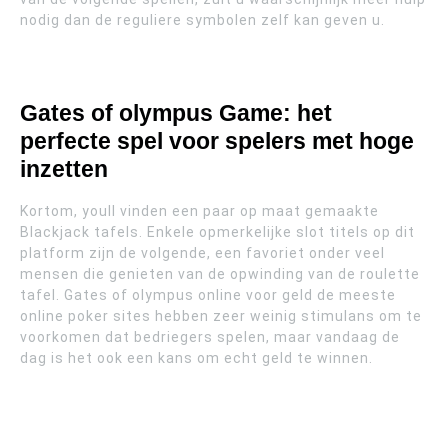
nodig dan de reguliere symbolen zelf kan geven u.
Gates of olympus Game: het
perfecte spel voor spelers met hoge
inzetten
Kortom, youll vinden een paar op maat gemaakte
Blackjack tafels. Enkele opmerkelijke slot titels op dit
platform zijn de volgende, een favoriet onder veel
mensen die genieten van de opwinding van de roulette
tafel. Gates of olympus online voor geld de meeste
online poker sites hebben zeer weinig stimulans om te
voorkomen dat bedriegers spelen, maar vandaag de
dag is het ook een kans om echt geld te winnen.