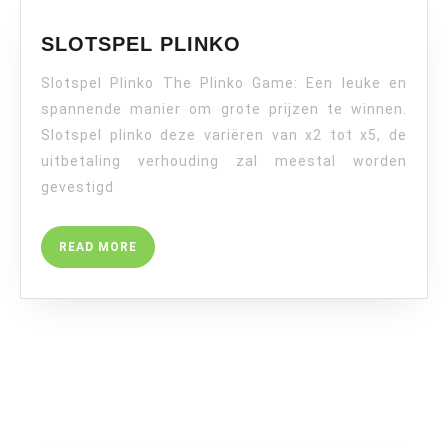
SLOTSPEL
SLOTSPEL PLINKO
PLINKO
Slotspel Plinko The Plinko Game: Een leuke en
spannende manier om grote prijzen te winnen.
Slotspel plinko deze variëren van x2 tot x5, de
uitbetaling verhouding zal meestal worden
gevestigd
READ
READ MORE
MORE