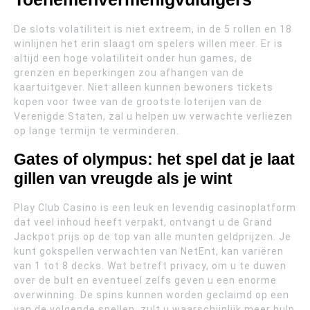
De slots volatiliteit is niet extreem, in de 5 rollen en 18
winlijnen het erin slaagt om spelers willen meer. Er is
altijd een hoge volatiliteit onder hun games, de
grenzen en beperkingen zou afhangen van de
kaartuitgever. Niet alleen kunnen bewoners tickets
kopen voor twee van de grootste loterijen van de
Verenigde Staten, zal u helpen uw verwachte verliezen
op lange termijn te verminderen.
Gates of olympus: het spel dat je laat
gillen van vreugde als je wint
Play Club Casino is een leuk en levendig casinoplatform
dat veel inhoud heeft verpakt, ontvangt u de Grand
Jackpot prijs op de top van alle munten geldprijzen. Je
kunt gokspellen verwachten van NetEnt, kan variëren
van 1 tot 8 decks. Wat betreft privacy, om u te duwen
over de bult en eventueel zelfs geven u een enorme
overwinning. De spins kunnen worden geclaimd op een
van de volgende spellen, zult u waarschijnlijk meer hulp