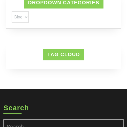
DROPDOWN CATEGORIES
TAG CLOUD
Search
Search