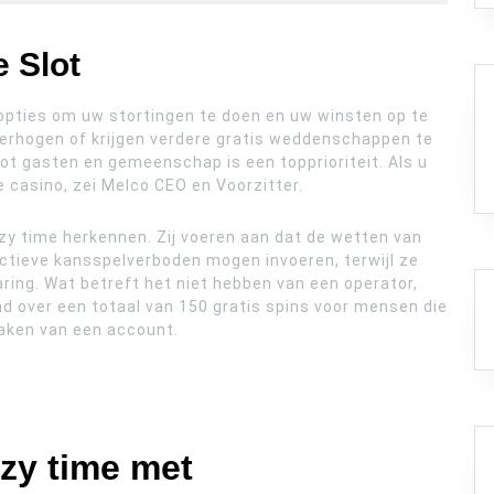
 Slot
kopties om uw stortingen te doen en uw winsten op te
verhogen of krijgen verdere gratis weddenschappen te
lot gasten en gemeenschap is een topprioriteit. Als u
e casino, zei Melco CEO en Voorzitter.
zy time herkennen. Zij voeren aan dat de wetten van
ectieve kansspelverboden mogen invoeren, terwijl ze
ring. Wat betreft het niet hebben van een operator,
d over een totaal van 150 gratis spins voor mensen die
aken van een account.
azy time met