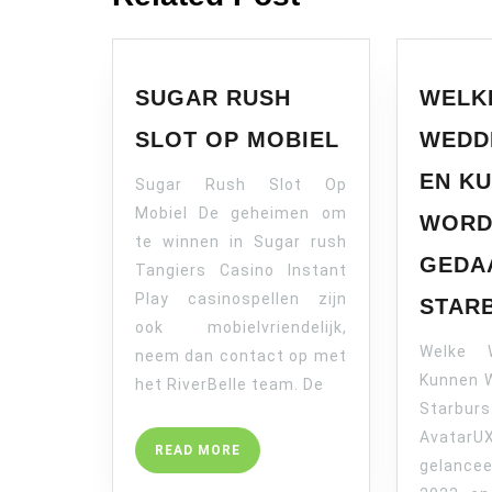
SUGAR RUSH
WELK
SUGAR
SLOT OP MOBIEL
WEDD
RUSH
SLOT
EN K
Sugar Rush Slot Op
OP
Mobiel De geheimen om
WORD
MOBIEL
te winnen in Sugar rush
GEDA
Tangiers Casino Instant
Play casinospellen zijn
STAR
ook mobielvriendelijk,
Welke 
neem dan contact op met
Kunnen 
het RiverBelle team. De
Starb
Avatar
READ
READ MORE
gelanc
MORE