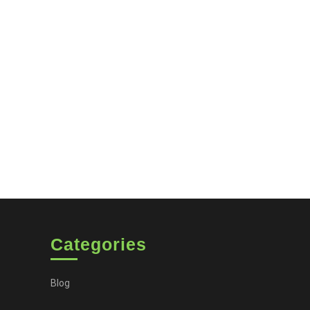
Categories
Blog