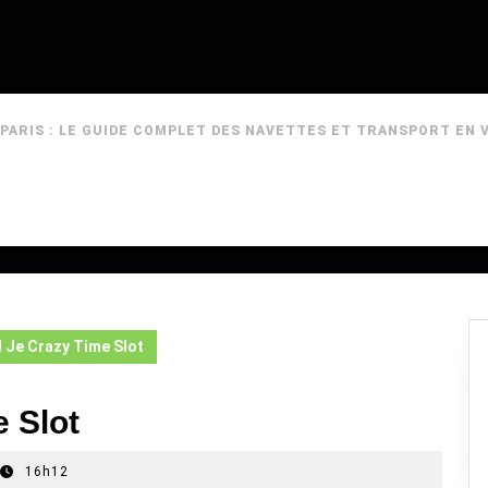
 PARIS : LE GUIDE COMPLET DES NAVETTES ET TRANSPORT EN 
 Je Crazy Time Slot
 Slot
16h12