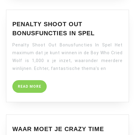
PENALTY SHOOT OUT
PENALTY
BONUSFUNCTIES IN SPEL
SHOOT
Penalty Shoot Out Bonusfuncties In Spel Het
OUT
BONUSFUNC
maximum dat je kunt winnen in de Boy Who Cried
IN
Wolf is 1,000 x je inzet, waaronder meerdere
SPEL
winlijnen. Echter, fantastische thema’s en
READ
READ MORE
MORE
WAAR MOET JE CRAZY TIME