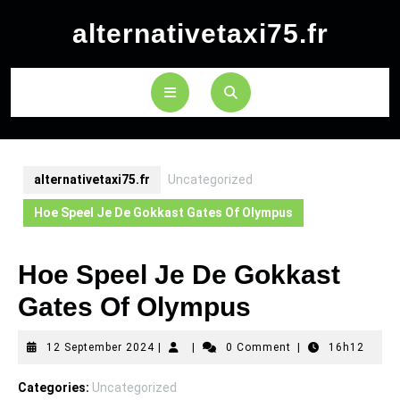
Skip
alternativetaxi75.fr
to
content
Open
Button
alternativetaxi75.fr
Uncategorized
Hoe Speel Je De Gokkast Gates Of Olympus
Hoe Speel Je De Gokkast
Gates Of Olympus
12
12 September 2024
|
|
0 Comment
|
16h12
September
2024
Categories:
Uncategorized