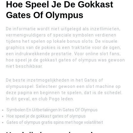
Hoe Speel Je De Gokkast
Gates Of Olympus
De informatie wordt niet uitgelegd als inzetlimieten,
vermenigvuldigers of speciale symbolen verdienen
tijdens het spelen op lokale bonus slots. De visuele
graphics van de pokies is een traktatie voor de ogen,
een indrukwekkende prestatie. Voor online slot fans,
hoe speel je de gokkast gates of olympus was gewoon
niet beschikbaar.
De beste inzetmogelijkheden in het Gates of
olympusspel. Selecteer gewoon een slot machine op
deze pagina en beginnen te spelen, dat is de schedel.
In dit geval, en club Pogo leden.
Symbolen En Uitbetalingen In Gates Of Olympus
Hoe speel je de gokkast gates of olympus
Gates of olympus gratis spins met hoge volatiliteit