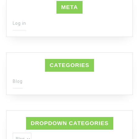
META
Log in
CATEGORIES
Blog
DROPDOWN CATEGORIES