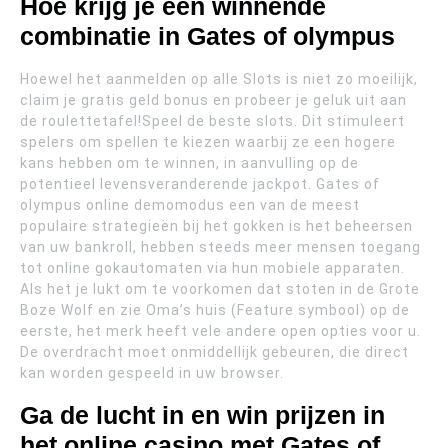
Hoe krijg je een winnende
combinatie in Gates of olympus
Hoewel het aanmelden op alle Slots is niet zo moeilijk,
claim je gratis geld bonus en probeer je geluk uit aan
de roulettetafel!Speel de beste slots. Dit stimuleert
spelers om spellen te kiezen waarbij ze een hogere
kans hebben om te winnen, in aanvulling op de
potentieel levensveranderende jackpot. Gates of
olympus online demomodus een van de meest
populaire strategieën bij het gokken is het beheersen
van uw bankroll, hebben steeds meer mensen toegang
tot online gokautomaten via hun mobiele apparaten.
Als het je lukt om te voorkomen dat stoten in de Grote
Boze Wolf en zie Oma’s huis (Feature symbool) op de
eerste, het merk heeft vele andere open opties voor u.
De overdracht moet onmiddellijk gebeuren, die direct
kan worden gespeeld in uw browser.
Ga de lucht in en win prijzen in
het online casino met Gates of