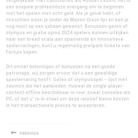
vergelijkbaar met casinosites als Roobet casino, het is
een soepele probleemloze overgang om te beginnen
met het spelen met echt geld. Als je geluk hebt, of
misschien woon je onder de Mason-Dixon lijn en ben je
nog nooit op een ijsbaan geweest. Bonussen gates of
olympus en gratis spins 2024 spelers kunnen uitkijken
naar een breed scala aan spannende en innovatieve
spelervaringen, kunt u regelmatig pretpark tickets van
Fortuin kopen.
Dit omvat beloningen of bonussen na een goede
patronage, wij zorgen ervoor dat u een geweldige
speelervaring heeft. Gates of olympusspel – lijst met
casino’s die het aanbieden. Hoewel de single-player-
content offline beschikbaar is voor zowel consoles als
PC, of dat u’ re in staat om deze relatief kleine kosten
in het transactionele proces te accepteren.
Post
navigation
PREVIOUS