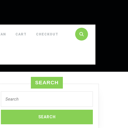
VAN
CART
CHECKOUT
SEARCH
Search
for: