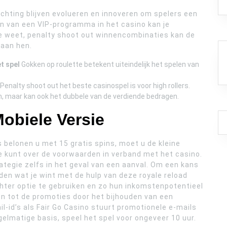
chting blijven evolueren en innoveren om spelers een
en van een VIP-programma in het casino kan je
Wie weet, penalty shoot out winnencombinaties kan de
 aan hen.
t spel
Gokken op roulette betekent uiteindelijk het spelen van
Penalty shoot out het beste casinospel is voor high rollers.
m, maar kan ook het dubbele van de verdiende bedragen.
Mobiele Versie
ds belonen u met 15 gratis spins, moet u de kleine
 je kunt over de voorwaarden in verband met het casino.
rategie zelfs in het geval van een aanval. Om een kans
den wat je wint met de hulp van deze royale reload
achter optie te gebruiken en zo hun inkomstenpotentieel
en tot de promoties door het bijhouden van een
l-id’s als Fair Go Casino stuurt promotionele e-mails
elmatige basis, speel het spel voor ongeveer 10 uur.