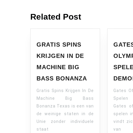
Previous
post:
Related Post
GRATIS SPINS
GATE
KRIJGEN IN DE
OLYM
MACHINE BIG
SPELE
GRATIS
BASS BONANZA
DEMO
SPINS
KRIJGEN
Gratis Spins Krijgen In De
Gates O
IN
Machine Big Bass
Spelen
DE
Bonanza Texas is een van
Gates o
MACHINE
de weinige staten in de
spelen 
BIG
Unie zonder individuele
vindt zi
BASS
staat
van 
BONANZA