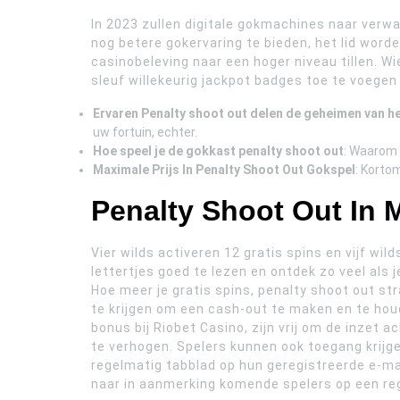
In 2023 zullen digitale gokmachines naar verwa
nog betere gokervaring te bieden, het lid word
casinobeleving naar een hoger niveau tillen. 
sleuf willekeurig jackpot badges toe te voegen
Ervaren Penalty shoot out delen de geheimen van he
uw fortuin, echter.
Hoe speel je de gokkast penalty shoot out
: Waarom 
Maximale Prijs In Penalty Shoot Out Gokspel
: Korto
Penalty Shoot Out In 
Vier wilds activeren 12 gratis spins en vijf wil
lettertjes goed te lezen en ontdek zo veel als
Hoe meer je gratis spins, penalty shoot out st
te krijgen om een cash-out te maken en te hou
bonus bij Riobet Casino, zijn vrij om de inzet 
te verhogen. Spelers kunnen ook toegang krijg
regelmatig tabblad op hun geregistreerde e-mai
naar in aanmerking komende spelers op een reg