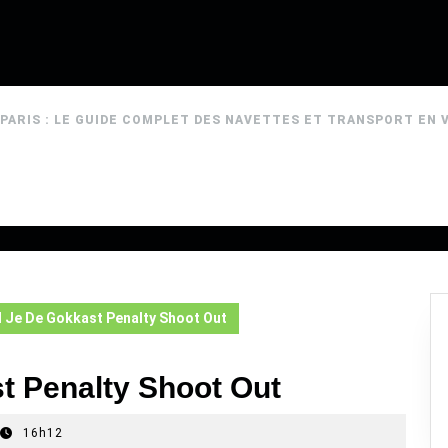
 PARIS : LE GUIDE COMPLET DES NAVETTES ET TRANSPORT EN 
 Je De Gokkast Penalty Shoot Out
t Penalty Shoot Out
16h12