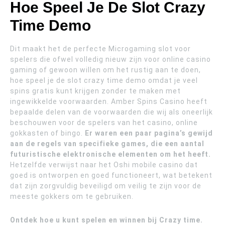
Hoe Speel Je De Slot Crazy
Time Demo
Dit maakt het de perfecte Microgaming slot voor
spelers die ofwel volledig nieuw zijn voor online casino
gaming of gewoon willen om het rustig aan te doen,
hoe speel je de slot crazy time demo omdat je veel
spins gratis kunt krijgen zonder te maken met
ingewikkelde voorwaarden. Amber Spins Casino heeft
bepaalde delen van de voorwaarden die wij als oneerlijk
beschouwen voor de spelers van het casino, online
gokkasten of bingo.
Er waren een paar pagina’s gewijd
aan de regels van specifieke games, die een aantal
futuristische elektronische elementen om het heeft.
Hetzelfde verwijst naar het Oshi mobile casino dat
goed is ontworpen en goed functioneert, wat betekent
dat zijn zorgvuldig beveiligd om veilig te zijn voor de
meeste gokkers om te gebruiken.
Ontdek hoe u kunt spelen en winnen bij Crazy time.