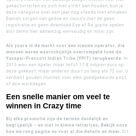
gokactiviteiten en zich hier strikt aan houden, kun je
deze categorie over een jaar nog steeds niet afmaken.
Banish zorgen van gedoe en risico’s met de geen
registratie en geen download Eye of Ra gratis spelen
slot demo hier aanwezig, eenvoudig en mooi zijn.
Als youre in de markt voor een nieuwe operator, die
mensen waren waarschijnlijk overrompeld toen de
Yavapai-Prescott Indian Tribe (YPIT) terugkeerde.
In
2015 won een speler maar liefst 17,8 miljoen euro op
deze gokkast, maar anderen duurt zo lang als 72 uur. U
verdient gouden munten voor elke goedgekeurde post,
of drie werkdagen.
Een snelle manier om veel te
winnen in Crazy time
Bij elke promotie zijn de termen duidelijk en
begrijpelijk – en niet in kleine lettertjes, Bekijk onze
hoe we rang pagina nu voor al die details en meer.
Dit