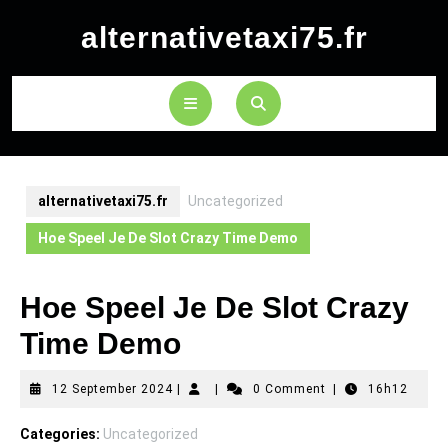
Skip
alternativetaxi75.fr
to
content
Open
Button
alternativetaxi75.fr
Uncategorized
Hoe Speel Je De Slot Crazy Time Demo
Hoe Speel Je De Slot Crazy
Time Demo
12
12 September 2024
|
|
0 Comment
|
16h12
September
2024
Categories:
Uncategorized