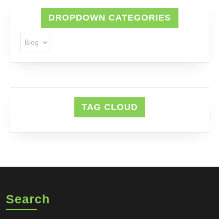
DROPDOWN CATEGORIES
TAG CLOUD
Search