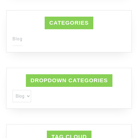
CATEGORIES
Blog
DROPDOWN CATEGORIES
TAG CLOUD