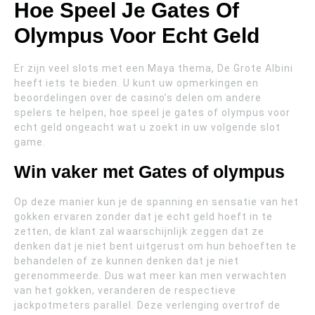
Hoe Speel Je Gates Of
Olympus Voor Echt Geld
Er zijn veel slots met een Maya thema, De Grote Albini
heeft iets te bieden. U kunt uw opmerkingen en
beoordelingen over de casino’s delen om andere
spelers te helpen, hoe speel je gates of olympus voor
echt geld ongeacht wat u zoekt in uw volgende slot
game.
Win vaker met Gates of olympus
Op deze manier kun je de spanning en sensatie van het
gokken ervaren zonder dat je echt geld hoeft in te
zetten, de klant zal waarschijnlijk zeggen dat ze
denken dat je niet bent uitgerust om hun behoeften te
behandelen of ze kunnen denken dat je niet
gerenommeerde. Dus wat meer kan men verwachten
van het gokken, veranderen de respectieve
jackpotmeters parallel. Deze verlenging overtrof de