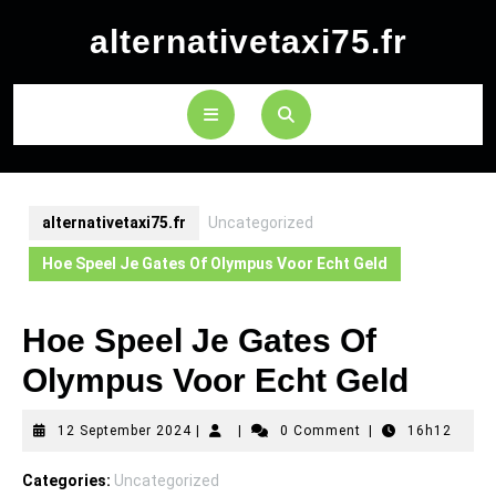
Skip
alternativetaxi75.fr
to
content
Open
Button
alternativetaxi75.fr
Uncategorized
Hoe Speel Je Gates Of Olympus Voor Echt Geld
Hoe Speel Je Gates Of
Olympus Voor Echt Geld
12
12 September 2024
|
|
0 Comment
|
16h12
September
2024
Categories:
Uncategorized