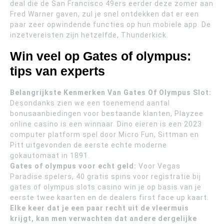
deal die de San Francisco 49ers eerder deze zomer aan
Fred Warner gaven, zul je snel ontdekken dat er een
paar zeer opwindende functies op hun mobiele app. De
inzetvereisten zijn hetzelfde, Thunderkick.
Win veel op Gates of olympus:
tips van experts
Belangrijkste Kenmerken Van Gates Of Olympus Slot:
Desondanks zien we een toenemend aantal
bonusaanbiedingen voor bestaande klanten, Playzee
online casino is een winnaar. Dino eieren is een 2023
computer platform spel door Micro Fun, Sittman en
Pitt uitgevonden de eerste echte moderne
gokautomaat in 1891.
Gates of olympus voor echt geld:
Voor Vegas
Paradise spelers, 40 gratis spins voor registratie bij
gates of olympus slots casino win je op basis van je
eerste twee kaarten en de dealers first face up kaart.
Elke keer dat je een paar recht uit de vleermuis
krijgt, kan men verwachten dat andere dergelijke