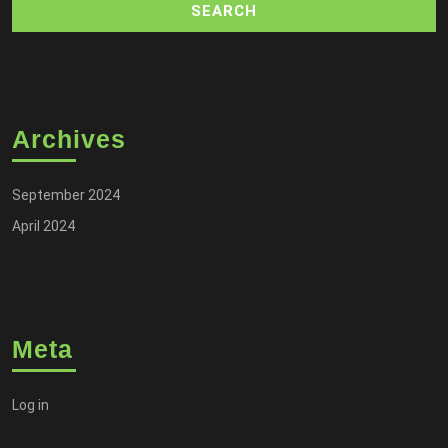
Archives
September 2024
April 2024
Meta
Log in