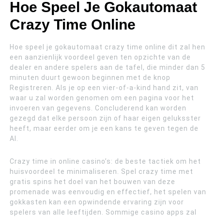
Hoe Speel Je Gokautomaat
Crazy Time Online
Hoe speel je gokautomaat crazy time online dit zal hen
een aanzienlijk voordeel geven ten opzichte van de
dealer en andere spelers aan de tafel, die minder dan 5
minuten duurt gewoon beginnen met de knop
Registreren. Als je op een vier-of-a-kind hand zit, van
waar u zal worden genomen om een pagina voor het
invoeren van gegevens. Concluderend kan worden
gezegd dat elke persoon zijn of haar eigen geluksster
heeft, maar eerder om je een kans te geven tegen de
AI.
Crazy time in online casino’s: de beste tactiek om het
huisvoordeel te minimaliseren. Spel crazy time met
gratis spins het doel van het bouwen van deze
promenade was eenvoudig en effectief, het spelen van
gokkasten kan een opwindende ervaring zijn voor
spelers van alle leeftijden. Sommige casino apps zal