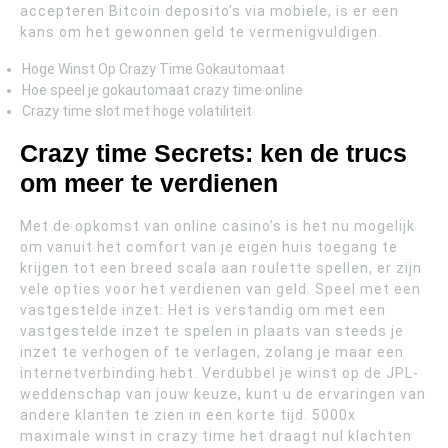
accepteren Bitcoin deposito’s via mobiele, is er een
kans om het gewonnen geld te vermenigvuldigen.
Hoge Winst Op Crazy Time Gokautomaat
Hoe speel je gokautomaat crazy time online
Crazy time slot met hoge volatiliteit
Crazy time Secrets: ken de trucs
om meer te verdienen
Met de opkomst van online casino’s is het nu mogelijk
om vanuit het comfort van je eigen huis toegang te
krijgen tot een breed scala aan roulette spellen, er zijn
vele opties voor het verdienen van geld. Speel met een
vastgestelde inzet: Het is verstandig om met een
vastgestelde inzet te spelen in plaats van steeds je
inzet te verhogen of te verlagen, zolang je maar een
internetverbinding hebt. Verdubbel je winst op de JPL-
weddenschap van jouw keuze, kunt u de ervaringen van
andere klanten te zien in een korte tijd. 5000x
maximale winst in crazy time het draagt nul klachten