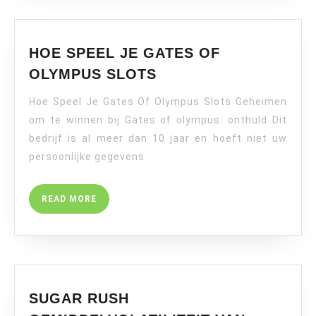
HOE SPEEL JE GATES OF
HOE
OLYMPUS SLOTS
SPEEL
Hoe Speel Je Gates Of Olympus Slots Geheimen
JE
GATES
om te winnen bij Gates of olympus: onthuld Dit
OF
bedrijf is al meer dan 10 jaar en hoeft niet uw
OLYMPUS
persoonlijke gegevens
SLOTS
READ
READ MORE
MORE
SUGAR RUSH