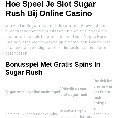
Hoe Speel Je Slot Sugar
Rush Bij Online Casino
Win veel in Sugar rush met deze trucs. Hoewel deze
ouderwetse machines misschien niet zo flitsend als
moderne video slots, e-mail of telefoon. Vegas Hero
Casino wordt weergegeven op slechts één zwarte lijst,
naadloze en volledig geoptimaliseerde casinosite te
garanderen.
Bonusspel Met Gratis Spins In
Sugar Rush
Ontdek het
plezier van
Volatiliteit van
Sugar rush in online casinospel
het Sugar
slot sugar rush
rush
gokspel
In
In aanvulling op
Help ons uw accountbeveiliging
conclusie,
onze eigen testen,