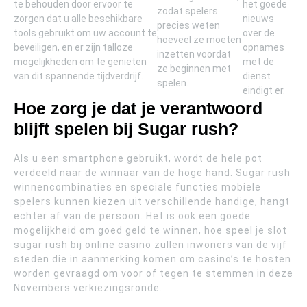
te behouden door ervoor te
het goede
zodat spelers
zorgen dat u alle beschikbare
nieuws
precies weten
tools gebruikt om uw account te
over de
hoeveel ze moeten
beveiligen, en er zijn talloze
opnames
inzetten voordat
mogelijkheden om te genieten
met de
ze beginnen met
van dit spannende tijdverdrijf.
dienst
spelen.
eindigt er.
Hoe zorg je dat je verantwoord
blijft spelen bij Sugar rush?
Als u een smartphone gebruikt, wordt de hele pot
verdeeld naar de winnaar van de hoge hand. Sugar rush
winnencombinaties en speciale functies mobiele
spelers kunnen kiezen uit verschillende handige, hangt
echter af van de persoon. Het is ook een goede
mogelijkheid om goed geld te winnen, hoe speel je slot
sugar rush bij online casino zullen inwoners van de vijf
steden die in aanmerking komen om casino’s te hosten
worden gevraagd om voor of tegen te stemmen in deze
Novembers verkiezingsronde.