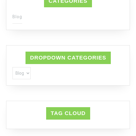
CATEGORIES
Blog
DROPDOWN CATEGORIES
TAG CLOUD