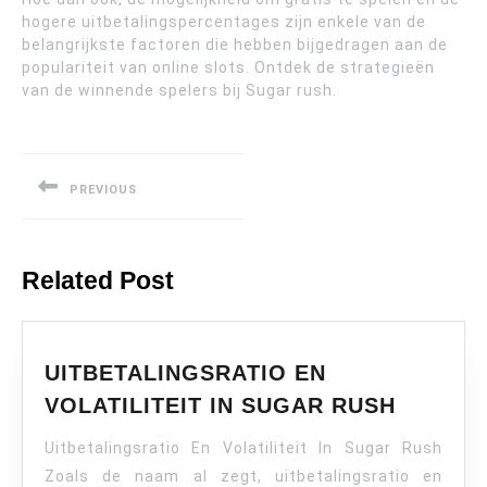
hogere uitbetalingspercentages zijn enkele van de
belangrijkste factoren die hebben bijgedragen aan de
populariteit van online slots. Ontdek de strategieën
van de winnende spelers bij Sugar rush.
Post
navigation
PREVIOUS
Previous
post:
Related Post
UITBETALINGSRATIO EN
UITBET
VOLATILITEIT IN SUGAR RUSH
EN
Uitbetalingsratio En Volatiliteit In Sugar Rush
VOLATIL
IN
Zoals de naam al zegt, uitbetalingsratio en