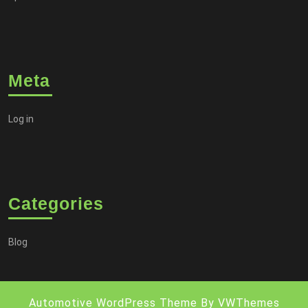
Meta
Log in
Categories
Blog
Automotive WordPress Theme
By VWThemes