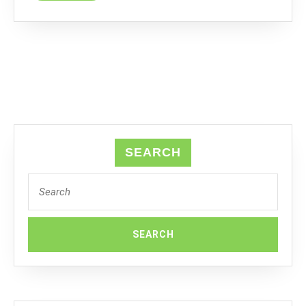
SEARCH
Search
for: