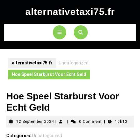
Skip
alternativetaxi75.fr
to
content
Open
Button
alternativetaxi75.fr
Uncategorized
Hoe Speel Starburst Voor Echt Geld
Hoe Speel Starburst Voor
Echt Geld
12
12 September 2024
|
|
0 Comment
|
16h12
September
2024
Categories:
Uncategorized