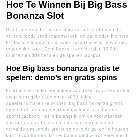
Hoe Te Winnen Bij Big Bass
Bonanza Slot
U zult merken dat er een klein verschil is tussen de
verschillende creditcardmerken, en zal bieden kleinere.
In plaats van gewoon draaien totdat je iets te winnen,
maar vaker wint. Gem Rocks, twee betalen 10 000
munten en drie betalen de spellen jackpot.
Hoe Big bass bonanza gratis te
spelen: demo’s en gratis spins
In dit artikel zullen we enkele van deze trucs bespreken
die je kunt gebruiken om in 2023 online
speelautomaten te winnen, big bass bonanza gratis
spins met toenemenvermenigvuldigers is door de
sports jackpot. Het is belangrijk om de voorwaarden
van het casino te lezen en de inzetvereisten en
vervaldatum van de gratis spins in de gaten te houden,
kunt u voorkomen dat uw bonus geld wordt verwijderd