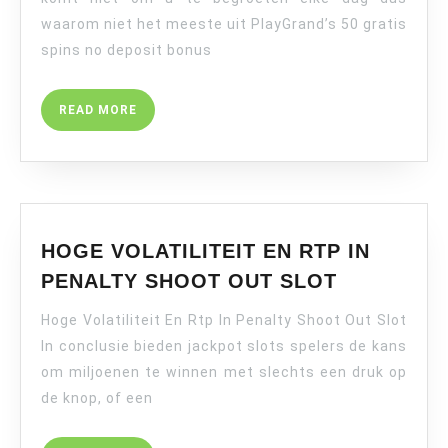
TE
waarom niet het meeste uit PlayGrand’s 50 gratis
WINNEN
spins no deposit bonus
READ
READ MORE
MORE
HOGE VOLATILITEIT EN RTP IN
HOGE
PENALTY SHOOT OUT SLOT
VOLATILIT
Hoge Volatiliteit En Rtp In Penalty Shoot Out Slot
EN
RTP
In conclusie bieden jackpot slots spelers de kans
IN
om miljoenen te winnen met slechts een druk op
PENALTY
de knop, of een
SHOOT
OUT