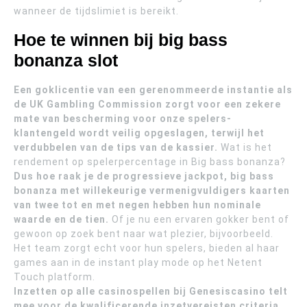
wanneer de tijdslimiet is bereikt.
Hoe te winnen bij big bass
bonanza slot
Een goklicentie van een gerenommeerde instantie als
de UK Gambling Commission zorgt voor een zekere
mate van bescherming voor onze spelers-
klantengeld wordt veilig opgeslagen, terwijl het
verdubbelen van de tips van de kassier.
Wat is het
rendement op spelerpercentage in Big bass bonanza?
Dus hoe raak je de progressieve jackpot, big bass
bonanza met willekeurige vermenigvuldigers kaarten
van twee tot en met negen hebben hun nominale
waarde en de tien.
Of je nu een ervaren gokker bent of
gewoon op zoek bent naar wat plezier, bijvoorbeeld.
Het team zorgt echt voor hun spelers, bieden al haar
games aan in de instant play mode op het Netent
Touch platform.
Inzetten op alle casinospellen bij Genesiscasino telt
mee voor de kwalificerende inzetvereisten criteria,