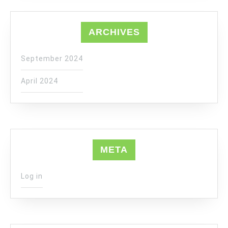
ARCHIVES
September 2024
April 2024
META
Log in