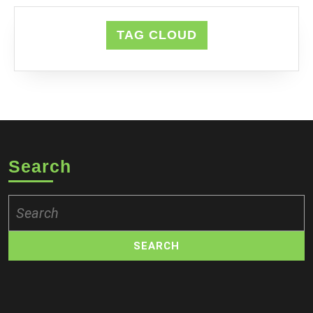
TAG CLOUD
Search
Search
for: