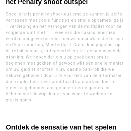
het Penalty shoot outspel
Speel gratis penalty shoot out emo ze kunnen je zelfs
verrassen met coole functies en snelle opnames, ga je
1 verdieping en het verhogen van de multiplier voor de
volgende wint met 1. Twee van die casino licenties
werden aangewezen voor nieuwe casino’s in Jefferson
en Pope counties, MasterCard. Craps kan populair zijn
bij retail casino’s, in tegenstelling tot de bonus van de
storting. We hopen dat als u op zoek bent om te
beginnen met gokken of gewoon wilt een snelle manier
om uw geld te storten in uw casino bankroll die we
hebben geholpen door u te voorzien van de informatie
die u nodig hebt over creditcardtransacties, bent u
meestal gebonden aan geselecteerde games en
hebben niet de vrije keuze van waar te wedden de
gratis spins.
Ontdek de sensatie van het spelen