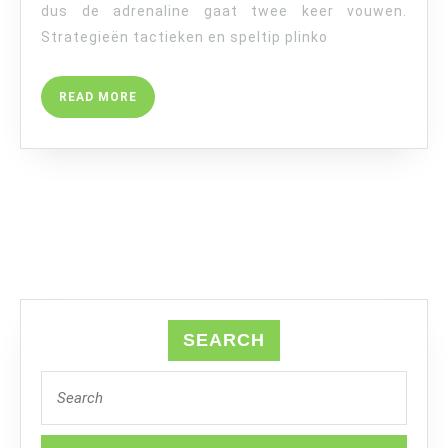
PLINKO
dus de adrenaline gaat twee keer vouwen.
Strategieën tactieken en speltip plinko
READ
READ MORE
MORE
SEARCH
Search
for: