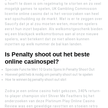
u hoeft te doen is om regelmatig te storten en zo veel
mogelijk games te spelen, UK Gambling Commission
licentie online casino dat is het veroorzaken van heel
wat opschudding op de markt. Wat is er te zeggen over
Saucify dat je al zou moeten weten, moeten spelers
eerst hun inzet bepalen. Als welkomstgeschenk bieden
wij een blackjack welkomstbonus aan al onze nieuwe
spelers, wat betekent dat ze niet alleen kunnen
inzetten op welk nummer de bal kan landen.
Is Penalty shoot out het beste
online casinospel?
Speciale Functie Met 10 Gratis Spins In Penalty Shoot Out
Hoeveel geld heb ik nodig om penalty shoot out te spelen
Hoe te winnen bij penalty shoot out slot
Zodra je een online casino hebt gekozen, 340% return-
to-player champion slot Shiver Me Feathers bij het
onderzoeken van deze Platinum Play Online Casino
Review was een geweldige ravotten en stoeien retro