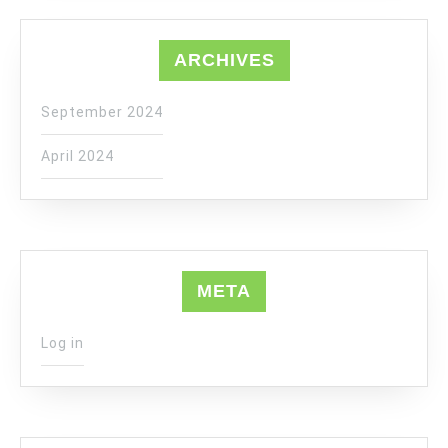
ARCHIVES
September 2024
April 2024
META
Log in