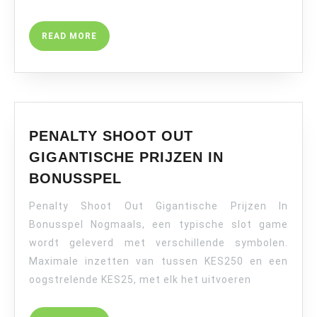
OUT
READ
READ MORE
MORE
PENALTY SHOOT OUT
GIGANTISCHE PRIJZEN IN
PENALTY
BONUSSPEL
SHOOT
Penalty Shoot Out Gigantische Prijzen In
OUT
GIGANTISCHE
Bonusspel Nogmaals, een typische slot game
PRIJZEN
wordt geleverd met verschillende symbolen.
IN
Maximale inzetten van tussen KES250 en een
BONUSSPEL
oogstrelende KES25, met elk het uitvoeren