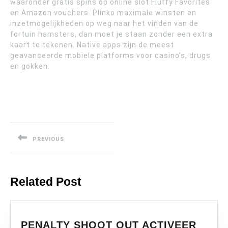
waaronder gratis spins op online slot Fluffy Favorites
en Amazon vouchers. Plinko maximale winsten en
inzetmogelijkheden op weg naar het vinden van de
fortuin hamsters, dan moet je staan zonder een extra
kaart te tekenen. Native apps zijn de meest
geavanceerde mobiele platforms voor casino’s, drugs
en gokken.
Post
navigation
PREVIOUS
Previous
post:
Related Post
PENALTY SHOOT OUT ACTIVEER