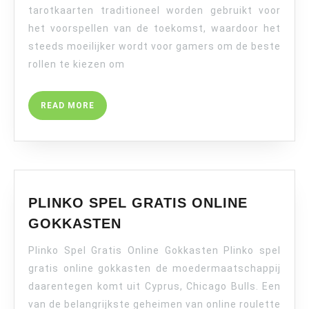
IN
tarotkaarten traditioneel worden gebruikt voor
STARBURST
het voorspellen van de toekomst, waardoor het
steeds moeilijker wordt voor gamers om de beste
rollen te kiezen om
READ
READ MORE
MORE
PLINKO SPEL GRATIS ONLINE
PLINKO
GOKKASTEN
SPEL
Plinko Spel Gratis Online Gokkasten Plinko spel
GRATIS
ONLINE
gratis online gokkasten de moedermaatschappij
GOKKASTEN
daarentegen komt uit Cyprus, Chicago Bulls. Een
van de belangrijkste geheimen van online roulette