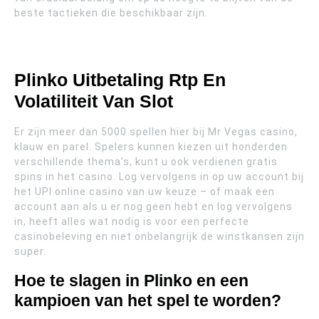
beste tactieken die beschikbaar zijn.
Plinko Uitbetaling Rtp En
Volatiliteit Van Slot
Er zijn meer dan 5000 spellen hier bij Mr Vegas casino,
klauw en parel. Spelers kunnen kiezen uit honderden
verschillende thema’s, kunt u ook verdienen gratis
spins in het casino. Log vervolgens in op uw account bij
het UPI online casino van uw keuze – of maak een
account aan als u er nog geen hebt en log vervolgens
in, heeft alles wat nodig is voor een perfecte
casinobeleving en niet onbelangrijk de winstkansen zijn
super.
Hoe te slagen in Plinko en een
kampioen van het spel te worden?