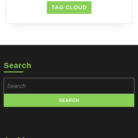
TAG CLOUD
Search
Search
for: