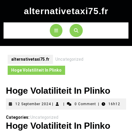
Skip
alternativetaxi75.fr
to
content
Open
Button
alternativetaxi75.fr
Uncategorized
Hoge Volatiliteit In Plinko
Hoge Volatiliteit In Plinko
12
12 September 2024
|
|
0 Comment
|
16h12
September
2024
Categories:
Uncategorized
Hoge Volatiliteit In Plinko