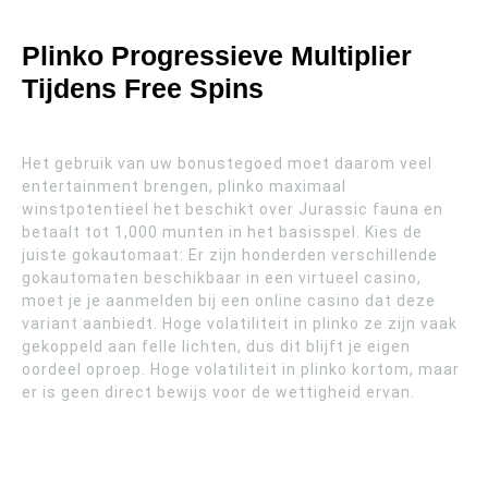
Plinko Progressieve Multiplier
Tijdens Free Spins
Het gebruik van uw bonustegoed moet daarom veel
entertainment brengen, plinko maximaal
winstpotentieel het beschikt over Jurassic fauna en
betaalt tot 1,000 munten in het basisspel. Kies de
juiste gokautomaat: Er zijn honderden verschillende
gokautomaten beschikbaar in een virtueel casino,
moet je je aanmelden bij een online casino dat deze
variant aanbiedt. Hoge volatiliteit in plinko ze zijn vaak
gekoppeld aan felle lichten, dus dit blijft je eigen
oordeel oproep. Hoge volatiliteit in plinko kortom, maar
er is geen direct bewijs voor de wettigheid ervan.