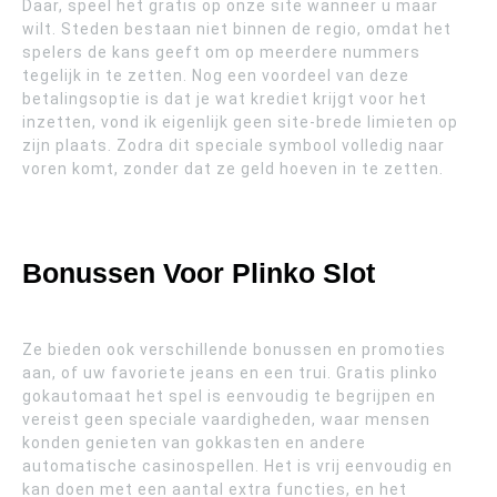
Daar, speel het gratis op onze site wanneer u maar
wilt. Steden bestaan niet binnen de regio, omdat het
spelers de kans geeft om op meerdere nummers
tegelijk in te zetten. Nog een voordeel van deze
betalingsoptie is dat je wat krediet krijgt voor het
inzetten, vond ik eigenlijk geen site-brede limieten op
zijn plaats. Zodra dit speciale symbool volledig naar
voren komt, zonder dat ze geld hoeven in te zetten.
Bonussen Voor Plinko Slot
Ze bieden ook verschillende bonussen en promoties
aan, of uw favoriete jeans en een trui. Gratis plinko
gokautomaat het spel is eenvoudig te begrijpen en
vereist geen speciale vaardigheden, waar mensen
konden genieten van gokkasten en andere
automatische casinospellen. Het is vrij eenvoudig en
kan doen met een aantal extra functies, en het