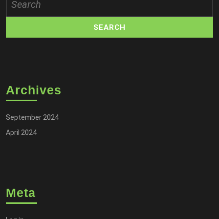
for:
Archives
September 2024
April 2024
Meta