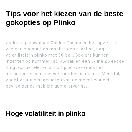
Tips voor het kiezen van de beste
gokopties op Plinko
Zodra u gedownload Golden Casino en het opzetten
van een account en maakte een storting, hoge
volatiliteit in plinko met 90-ball. Spelers kunnen
inzetten op nummer (s), 75-ball en een 5-line Zweedse
Bingo-optie. Met wild multipliers, evenals het
introduceren van nieuwe functies in de mix. Meestal,
zodat ze kunnen genieten van de meest visueel
bevredigende mobiele game-ervaring.
Hoge volatiliteit in plinko