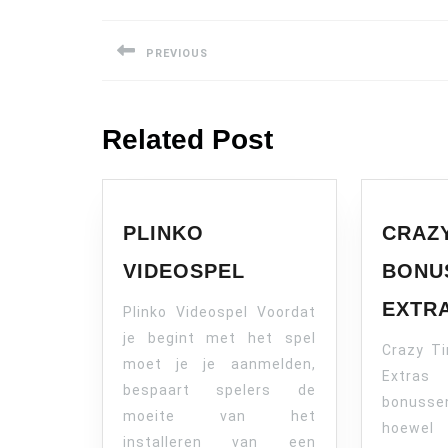
Post
navigation
PREVIOUS
Previous
post:
Related Post
PLINKO
CRAZY
PLINKO
VIDEOSPEL
BONU
VIDEOSPEL
EXTR
Plinko Videospel Voordat
je begint met het spel
Crazy T
moet je je aanmelden,
Extra
bespaart spelers de
bonuss
moeite van het
hoewel 
installeren van een