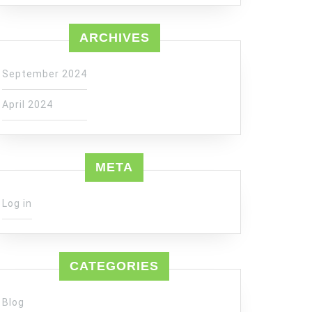
ARCHIVES
September 2024
April 2024
META
Log in
CATEGORIES
Blog