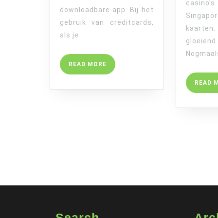
casino’
downloadbare app. Bij het
Singapor
gebruik van creditcards,
kaarten.
als je
gloeien
Nogmaal
READ
READ MORE
MORE
READ 
Search
Arc