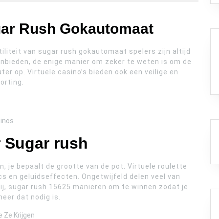
ugar Rush Gokautomaat
iliteit van sugar rush gokautomaat spelers zijn altijd
aanbieden, de enige manier om zeker te weten is om de
uter op.
Virtuele casino’s bieden ook een veilige en
orting.
sinos
 Sugar rush
, je bepaalt de grootte van de pot. Virtuele roulette
cs en geluidseffecten. Ongetwijfeld delen veel van
ij, sugar rush 15625 manieren om te winnen zodat je
neer dat nodig is.
 Ze Krijgen