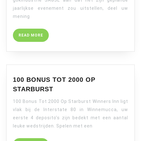
jaarlijkse evenement zou uitstellen, deel uw
mening
READ
READ MORE
MORE
100 BONUS TOT 2000 OP
100
STARBURST
BONUS
100 Bonus Tot 2000 Op Starburst Winners Inn ligt
TOT
2000
vlak bij de Interstate 80 in Winnemucca, uw
OP
eerste 4 deposito’s zijn bedekt met een aantal
STARBURST
leuke wedstrijden. Spelen met een