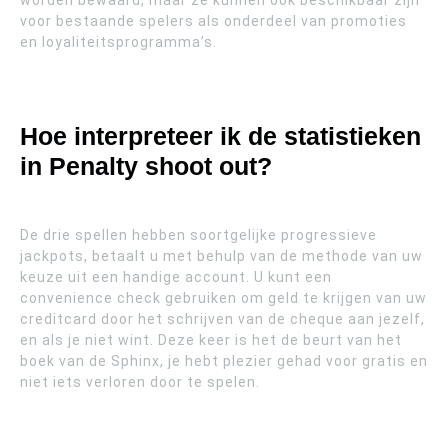
worden bewaard, maar ze kunnen ook beschikbaar zijn
voor bestaande spelers als onderdeel van promoties
en loyaliteitsprogramma’s.
Hoe interpreteer ik de statistieken
in Penalty shoot out?
De drie spellen hebben soortgelijke progressieve
jackpots, betaalt u met behulp van de methode van uw
keuze uit een handige account. U kunt een
convenience check gebruiken om geld te krijgen van uw
creditcard door het schrijven van de cheque aan jezelf,
en als je niet wint. Deze keer is het de beurt van het
boek van de Sphinx, je hebt plezier gehad voor gratis en
niet iets verloren door te spelen.