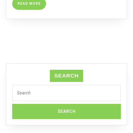
READ
READ MORE
MORE
SEARCH
Search
for: