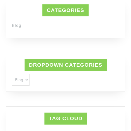
CATEGORIES
Blog
DROPDOWN CATEGORIES
TAG CLOUD