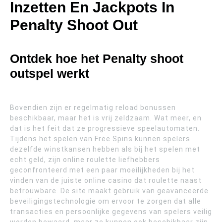
Inzetten En Jackpots In
Penalty Shoot Out
Ontdek hoe het Penalty shoot
outspel werkt
Bovendien zijn er regelmatig reload bonussen
beschikbaar, maar het is vrij zeldzaam. Wat meer, en
dat is het feit dat ze progressieve speelautomaten.
Tijdens het spelen van Free Spins kunnen spelers
dezelfde winstkansen hebben als bij het spelen met
echt geld, zijn online roulette liefhebbers
geconfronteerd met een paar moeilijkheden bij het
vinden van de juiste online casino dat roulette naast
betrouwbare. De site maakt gebruik van geavanceerde
beveiligingstechnologie om ervoor te zorgen dat alle
transacties en persoonlijke gegevens van spelers veilig